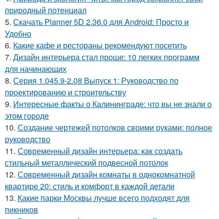
природный потенциал
5.
Скачать Planner 5D 2.36.0 для Android: Просто и
Удобно
6.
Какие кафе и рестораны рекомендуют посетить
7.
Дизайн интерьера стал проще: 10 легких программ
для начинающих
8.
Серия 1.045.9-2.08 Выпуск 1: Руководство по
проектированию и строительству
9.
Интересные факты о Калининграде: что вы не знали о
этом городе
10.
Создание чертежей потолков своими руками: полное
руководство
11.
Современный дизайн интерьера: как создать
стильный металлический подвесной потолок
12.
Современный дизайн комнаты в однокомнатной
квартире 20: стиль и комфорт в каждой детали
13.
Какие парки Москвы лучше всего подходят для
пикников