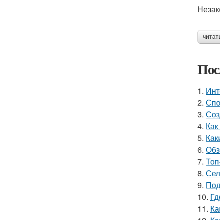
Незак
читат
Пос
1.
Инт
2.
Спо
3.
Соз
4.
Как
5.
Как
6.
Обз
7.
Топ
8.
Сел
9.
Под
10.
Гд
11.
Ка