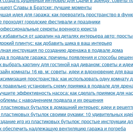
к создать душевный интерьер для сдачи в аренду: советы
нцерт Славы в Братске: лучшие моменты
чшая идея для гаража: как превратить пространство в фу
е проходят городские фестивали и праздники
офессиональные секреты военного юриста
к избавиться от царапин на деталях интерьера авто: прос
рокий плинтус: как добавить шика в ваш интерьер
лная инструкция по созданию дренажа в подвале дома
да в подвале гаража: причины появления и способы реше
к выбрать картину для гостиной над диваном: советы и иде
зайн комнаты 16 кв. м: советы, идеи и вдохновение для ва
ксимизация пространства: как использовать одну комнату д
к правильно установить схему приямка в подвале для дрен
учшите эффективность насоса: как сделать приямок для на
облемы с наводнением подвала и их решения
 пластиковых бутылок в домашний интерьер: идеи и рецеп
 пластиковых бутылок своими руками: 10 удивительных иде
здание игр из пластиковых бутылок: простые инструкции д
к обеспечить надлежащую вентиляцию гаража и погреба