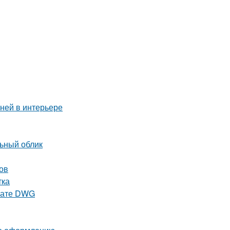
аней в интерьере
льный облик
ов
тка
рмате DWG