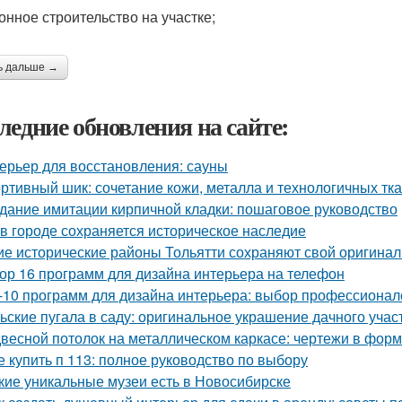
онное строительство на участке;
ь дальше →
ледние обновления на сайте:
ерьер для восстановления: сауны
ртивный шик: сочетание кожи, металла и технологичных тк
дание имитации кирпичной кладки: пошаговое руководство
 в городе сохраняется историческое наследие
ие исторические районы Тольятти сохраняют свой оригина
ор 16 программ для дизайна интерьера на телефон
-10 программ для дизайна интерьера: выбор профессионал
ьские пугала в саду: оригинальное украшение дачного учас
весной потолок на металлическом каркасе: чертежи в фо
е купить п 113: полное руководство по выбору
кие уникальные музеи есть в Новосибирске