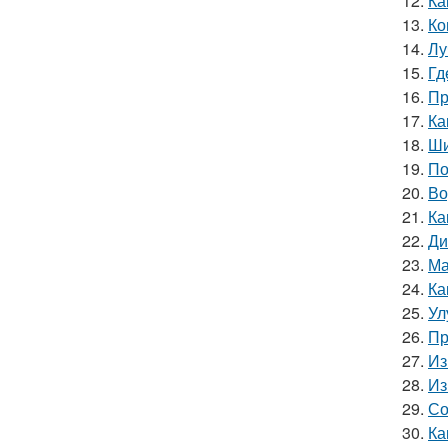
12.
Ка
13.
Ко
14.
Лу
15.
Гд
16.
Пр
17.
Ка
18.
Ши
19.
По
20.
Во
21.
Ка
22.
Ди
23.
Ма
24.
Ка
25.
Ул
26.
Пр
27.
Из
28.
Из
29.
Со
30.
Ка