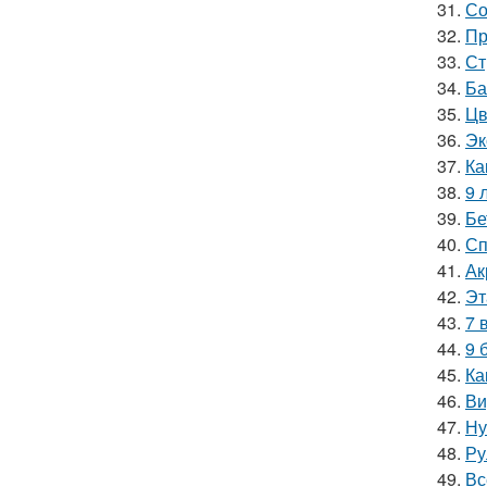
31.
Со
32.
Пр
33.
Ст
34.
Ба
35.
Цв
36.
Эк
37.
Ка
38.
9 
39.
Бе
40.
Сп
41.
Ак
42.
Эт
43.
7 
44.
9 
45.
Ка
46.
Ви
47.
Ну
48.
Ру
49.
Вс