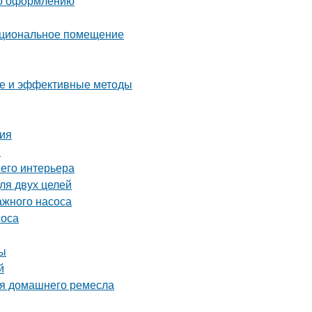
 по оформлению
нкциональное помещение
тые и эффективные методы
ния
и
шего интерьера
ля двух целей
ажного насоса
соса
ты
й
ля домашнего ремесла