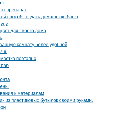
ток
тот препарат
стой способ создать домашнюю баню
ауну
цвет для своего дома
ь
 ванную комнату более удобной
изнь
тмостка поэтапно
 пар
монта
тены
ования к материалам
фик из пластиковых бутылок своими руками.
бои