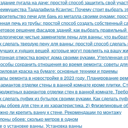
здание пугала на даче: простой способ защитить свой учас
еимущества Тадалафила-Ксантис: Почему стоит выбрать э
роительство печи для бань из металла своими руками: про
нная печь из трубы: простой способ создать собственный с
етовое решение фасадов зданий: как выбрать правильный 
ологически чистые заменители пены для ванны: что выбрат
к сделать твердую пену для ванны: простой способ сделать
лучших и худших вещей, которые могут повлиять на вашу ж
тонная отмостка вокруг дома своими руками. Утепленная о
особы сохранить отношения во время ремонта: советы для
риловая краска на бумаге: основные техники и приемы
апы ремонта в новостройке в 2023 году. Планирование ре
вариантов отделки стены в ванной комнате кроме плитки. С
бюджетных вариантов отделки стен в ванной комнате. Треб
к сделать пуфик из бутылок своими руками. Как сделать пу
ды обоев для стен и их характеристика. 2) Флизелиновые о
жно ли крепить ванну к стене. Рекомендации по монтажу
лоны обоев: сколько метров в одном
е о установке ванны. Установка ванны