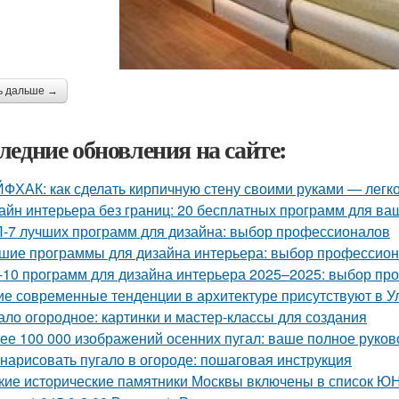
ь дальше →
ледние обновления на сайте:
ФХАК: как сделать кирпичную стену своими руками — легко
айн интерьера без границ: 20 бесплатных программ для ва
-7 лучших программ для дизайна: выбор профессионалов
шие программы для дизайна интерьера: выбор профессио
-10 программ для дизайна интерьера 2025–2025: выбор п
ие современные тенденции в архитектуре присутствуют в У
ало огородное: картинки и мастер-классы для создания
ее 100 000 изображений осенних пугал: ваше полное руков
 нарисовать пугало в огороде: пошаговая инструкция
кие исторические памятники Москвы включены в список 