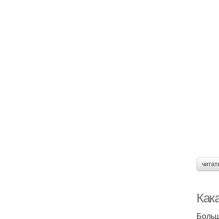
читат
Как
Больш