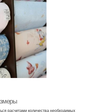
азмеры
ться расчетами количества необходимых