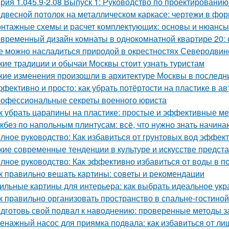
рия 1.045.9-2.08 Выпуск 1: Руководство по проектированию
двесной потолок на металлическом каркасе: чертежи в ф
нтажные схемы и расчет комплектующих: основы и нюансы
временный дизайн комнаты в однокомнатной квартире 20: с
е можно насладиться природой в окрестностях Северодвин
кие традиции и обычаи Москвы стоит узнать туристам
кие изменения произошли в архитектуре Москвы в последн
фективно и просто: как убрать потёртости на пластике в а
офессиональные секреты военного юриста
к убрать царапины на пластике: простые и эффективные м
кбез по напольным плинтусам: всё, что нужно знать начин
лное руководство: Как избавиться от грунтовых вод эффек
кие современные тенденции в культуре и искусстве предс
лное руководство: Как эффективно избавиться от воды в п
к правильно вешать картины: советы и рекомендации
ильные картины для интерьера: как выбрать идеальное ук
к правильно организовать пространство в спальне-гостиной
дготовь свой подвал к наводнению: проверенные методы 
енажный насос для приямка подвала: как избавиться от ли