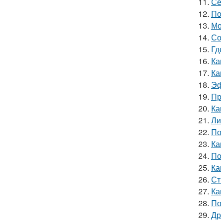
11.
Се
12.
По
13.
Мо
14.
Со
15.
Гд
16.
Ка
17.
Ка
18.
Эф
19.
Пр
20.
Ка
21.
Ли
22.
По
23.
Ка
24.
По
25.
Ка
26.
Ст
27.
Ка
28.
По
29.
Др