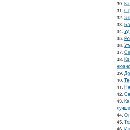
30.
Ка
31.
Ст
32.
Эк
33.
Ба
34.
Уд
35.
Ро
36.
Ут
37.
Се
38.
Ка
нюанс
39.
До
40.
Тв
41.
На
42.
Се
43.
Ка
лучши
44.
От
45.
То
46.
Из