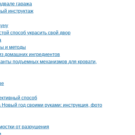
одвале гаража
ный инструктаж
ауну
той способ украсить свой двор
а
пы и методы
 из домашних ингредиентов
ианты подъемных механизмов для кровати,
ве
ективный способ
а Новый год своими руками: инструкция, фото
тмостки от разрушения
и