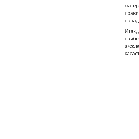
матер
прави
понад
Итак,
наибо
экскл
касае