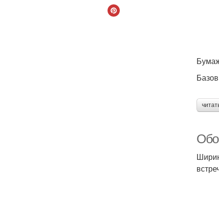
Бумаж
Базов
читат
Обо
Ширин
встре