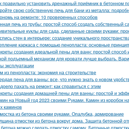
к правильно установить дренажный приёмник в бетонном п
ройте свою собственную печь для бани из металла: подроб
ономь на ремонте: 10 проверенных способов
нная печь из трубы: простой способ создать собственный с
ивительные куклы для сада, сделанные своими руками: прос
спись стен в интерьере: создание уникального пространств
епление каркаса с помощью пенопласта: основные принци
креты создания идеальной пены для ванн: простой способ
кой подъемный механизм для кровати лучше выбрать. Вар
ы эксплуатации
м из пенопласта: экономия на строительстве
ердая пена для ванны: все, что нужно знать о новом удобст
доело пахать на ремонт: как справиться с этим
креты создания домашней пены для ванны: простой и эфф
мин на Новый год 2023 своими Руками. Камин из коробок н
х каминов
мостка из бетона своими руками. Опалубка, армирование
лщина отмостки из бетона вокруг дома. Защита бетонной о
 бетона можно сделать отмостку самому. Бетонные отмостк