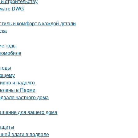
 и строительству
ормате DWG
тиль и комфорт в каждой детали
ска
ие годы
втомобиле
етоды
ающему
тивно и надолго
тавлены в Перми
одвале частного дома
рашение для вашего дома
защиты
шней влаги в подвале