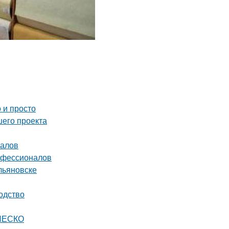
 и просто
шего проекта
налов
рофессионалов
льяновске
одство
ЮНЕСКО