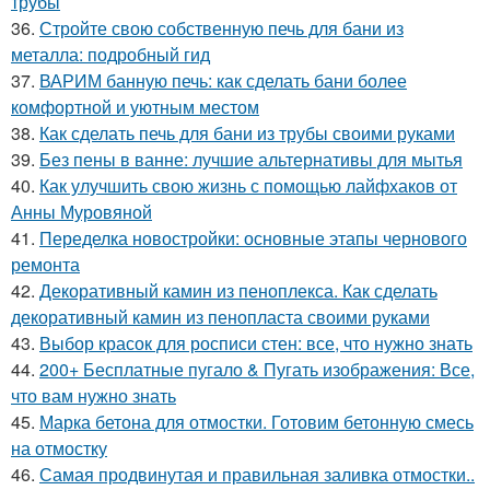
трубы
36.
Стройте свою собственную печь для бани из
металла: подробный гид
37.
ВАРИМ банную печь: как сделать бани более
комфортной и уютным местом
38.
Как сделать печь для бани из трубы своими руками
39.
Без пены в ванне: лучшие альтернативы для мытья
40.
Как улучшить свою жизнь с помощью лайфхаков от
Анны Муровяной
41.
Переделка новостройки: основные этапы чернового
ремонта
42.
Декоративный камин из пеноплекса. Как сделать
декоративный камин из пенопласта своими руками
43.
Выбор красок для росписи стен: все, что нужно знать
44.
200+ Бесплатные пугало & Пугать изображения: Все,
что вам нужно знать
45.
Марка бетона для отмостки. Готовим бетонную смесь
на отмостку
46.
Самая продвинутая и правильная заливка отмостки..