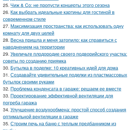
25.
Чиж & Co: не пропусти концерты этого сезона
26.
Как выбрать идеальные картины для гостиной в
современном стиле
27.
Максимизация пространства: как использовать одну
комнату для двух целей
28.
Весна пришла и меня затопило: как справиться с
наводнением на территории
29.
Увеличьте плодородие своего подворийского участка:
советы по созданию приямка
30.
Бутылка в поделке: 10 креативных идей для дома
31.
Создавайте удивительные поделки из пластмассовых
бутылок своими руками
32.
Проблема конденсата в гараже: решаем ее вместе
33.
Проектирование эффективной вентиляции для
погреба гаража
34.
Улучшение воздухообмена: простой способ создания
оптимальной вентиляции в гараже
35.
Строим печь на баню с теплым предбанником из