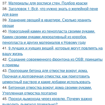
37.
Материалы для росписи стен. Подбор краски
38.
Заголовок 1: Всё, что нужно знать о желейной пенe
для ванн
39.
Хранение овощей в квартире. Сколько хранить
овощи
40.
Новогодний камин из пенопласта своими руками.
Камин своими руками декоративный из коробок,
пенопласта и других материалов к Новому году
41.
9 лучших и худших вещей, которые могут повлиять на
вашу жизнь
42.
Создание современного фронтона из OSB: принципы
и приемы
43.
Пропорции бетона для отмостки вокруг дома.
Прочная и долговечная отмостка: как приготовить
цементный раствор и какие добавки использовать
44.
Бетонная отмостка вокруг дома своими руками.
Утепленная отмостка поэтапно
45.
Проход дымохода через кровлю. Почему важно
выводить дымоход правильно?