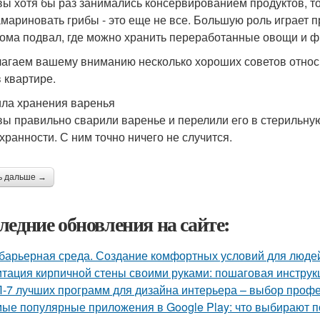
вы хотя бы раз занимались консервированием продуктов, то 
амариновать грибы - это еще не все. Большую роль играет 
дома подвал, где можно хранить переработанные овощи и ф
агаем вашему вниманию несколько хороших советов относит
в квартире.
ла хранения варенья
вы правильно сварили варенье и перелили его в стерильную
охранности. С ним точно ничего не случится.
ь дальше →
ледние обновления на сайте:
барьерная среда. Создание комфортных условий для люде
тация кирпичной стены своими руками: пошаговая инструк
-7 лучших программ для дизайна интерьера – выбор проф
ые популярные приложения в Google Play: что выбирают п