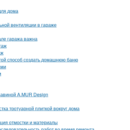
для дома
ьной вентиляции в гараже
але гаража важна
таж
аж
стой способ создать домашнюю баню
ами
м
равиной A.MUR Design
стка тротуарной плиткой вокруг дома
кция отмостки и материалы
оследовательность работ во время ремонта