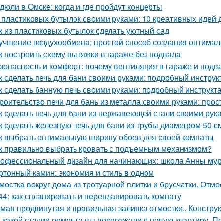
дюли в Омске: когда и где пройдут концерты
 пластиковых бутылок своими руками: 10 креативных идей 
к из пластиковых бутылок сделать уютный сад
учшение воздухообмена: простой способ создания оптимал
к построить схему вытяжки в гараже без подвала
зопасность и комфорт: почему вентиляция в гараже и подв
к сделать печь для бани своими руками: подробный инструк
к сделать банную печь своими руками: подробный инструкт
роительство печи для бань из металла своими руками: про
к сделать печь для бани из нержавеющей стали своими рук
к сделать железную печь для бани из трубы диаметром 50 с
к выбрать оптимальную ширину обоев для своей комнаты
к правильно выбрать кровать с подъемным механизмом?
офессиональный дизайн для начинающих: школа Анны му
ртонный камин: экономия и стиль в одном
мостка вокруг дома из тротуарной плитки и брусчатки. Отмо
44: как спланировать и перепланировать комнату
мая продвинутая и правильная заливка отмостки.. Констру
 какой стадии ремонта вы переезжали в новую квартиру. П