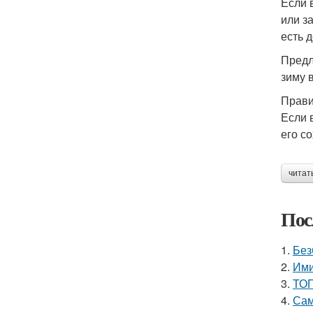
Если 
или з
есть 
Предл
зиму 
Прави
Если 
его с
читат
Пос
1.
Без
2.
Ими
3.
ТОП
4.
Сам