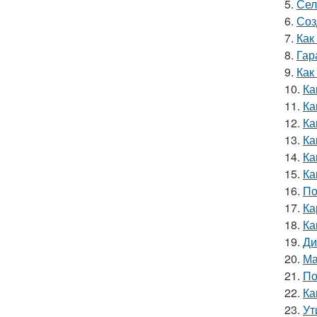
5.
Сел
6.
Соз
7.
Как
8.
Гар
9.
Как
10.
Ка
11.
Ка
12.
Ка
13.
Ка
14.
Ка
15.
Ка
16.
По
17.
Ка
18.
Ка
19.
Ди
20.
Ма
21.
По
22.
Ка
23.
Ут