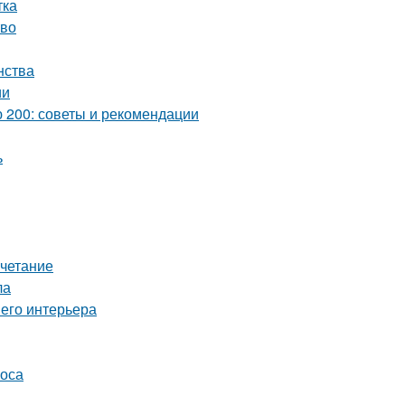
тка
тво
нства
ии
 200: советы и рекомендации
ь
очетание
ла
шего интерьера
соса