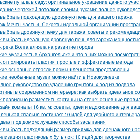
ьские пугала в саду: оригинальное украшение дачного учас
дание чертежей потолков своими руками: полное руководс
 выбрать подходящую дровяную печь для вашего гаража
аж Мечты часть 4: Секреты идеальной организации простра
 выбрать дровяную печку для гаража: советы и рекомендац
к выбрать идеальную дровяную печь для гаража мощностью
к река Волга влияла на развитие города
кие музеи есть в Архангельске и что в них можно посмотрет
к отполировать пластик: простые и эффективные методы
кие основные отрасли промышленности представлены
кие необычные музеи можно найти в Новокузнецке
лное руководство по удалению грунтовых вод из подвала
ртины в современном интерьере: как выбрать идеальное с
к правильно разместить картины на стене: основные прави
зайн комнаты 16 кв. м: советы, идеи и вдохновение для ва
ленькая спальня-гостиная: 10 идей для удобного интерьера
двал под домом: лучшие способы засыпания
к выбрать подходящий размер приямка для дренажного на
илизация пластиковых бутылок: 10 идей для творчества