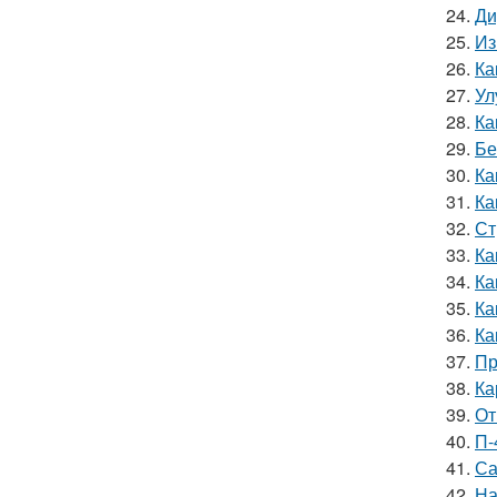
24.
Ди
25.
Из
26.
Ка
27.
Ул
28.
Ка
29.
Бе
30.
Ка
31.
Ка
32.
Ст
33.
Ка
34.
Ка
35.
Ка
36.
Ка
37.
Пр
38.
Ка
39.
От
40.
П-
41.
Са
42.
На