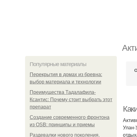
Акт
Популярные материалы
О
Перекрытия в домах из бревна:
выбор материала и технологии
Преимущества Тадалафила-
Ксантис: Почему стоит выбрать этот
препарат
Как
Создание современного фронтона
Актив
из OSB: принципы и приемы
Улан-
отдых
Раздевалки нового поколения.