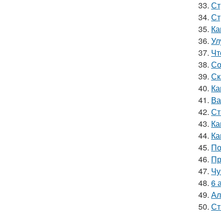
33.
Ст
34.
Ст
35.
Ка
36.
Ул
37.
Чт
38.
Со
39.
Ск
40.
Ка
41.
Ва
42.
Ст
43.
Ка
44.
Ка
45.
По
46.
Пр
47.
Чу
48.
6 
49.
Ал
50.
Ст