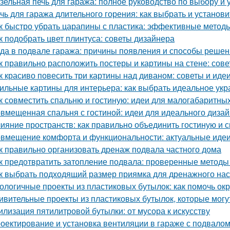
зельная печь для гаража: полное руководство по выбору и 
чь для гаража длительного горения: как выбрать и установи
к быстро убрать царапины с пластика: эффективные метод
к подобрать цвет плинтуса: советы дизайнера
да в подвале гаража: причины появления и способы реше
к правильно расположить постеры и картины на стене: сов
к красиво повесить три картины над диваном: советы и иде
ильные картины для интерьера: как выбрать идеальное ук
к совместить спальню и гостиную: идеи для малогабаритны
вмещенная спальня с гостиной: идеи для идеального диза
ияние пространств: как правильно объединить гостиную и 
вмещение комфорта и функциональности: актуальные идеи
к правильно организовать дренаж подвала частного дома
к предотвратить затопление подвала: проверенные методы
к выбрать подходящий размер приямка для дренажного на
ологичные проекты из пластиковых бутылок: как помочь о
ивительные проекты из пластиковых бутылок, которые могу
илизация пятилитровой бутылки: от мусора к искусству
оектирование и установка вентиляции в гараже с подвало