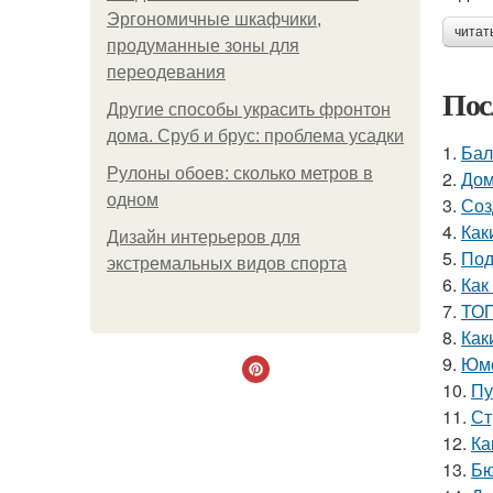
Эргономичные шкафчики,
читат
продуманные зоны для
переодевания
Пос
Другие способы украсить фронтон
дома. Сруб и брус: проблема усадки
1.
Бал
Рулоны обоев: сколько метров в
2.
Дом
одном
3.
Соз
4.
Как
Дизайн интерьеров для
5.
Под
экстремальных видов спорта
6.
Как
7.
ТОП
8.
Как
9.
Юмо
10.
Пу
11.
Ст
12.
Ка
13.
Бю