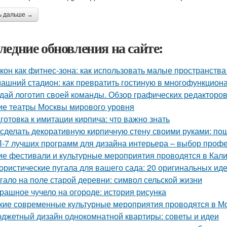
ь дальше →
ледние обновления на сайте:
кон как фитнес-зона: как использовать малые пространства
ашний стадион: как превратить гостиную в многофункцион
дай логотип своей команды. Обзор графических редакторов
ие театры Москвы мирового уровня
готовка к имитации кирпича: что важно знать
 сделать декоративную кирпичную стену своими руками: по
-7 лучших программ для дизайна интерьера – выбор проф
ие фестивали и культурные мероприятия проводятся в Кал
ристические пугала для вашего сада: 20 оригинальных ид
гало на поле старой деревни: символ сельской жизни
рашное чучело на огороде: история рисунка
кие современные культурные мероприятия проводятся в М
джетный дизайн однокомнатной квартиры: советы и идеи