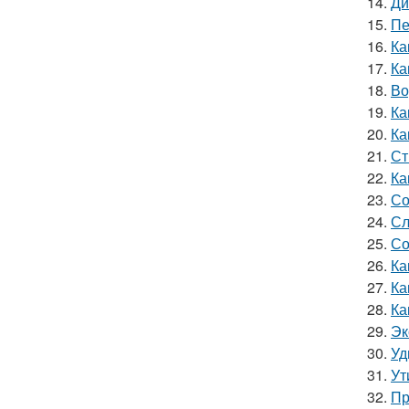
14.
Ди
15.
Пе
16.
Ка
17.
Ка
18.
Во
19.
Ка
20.
Ка
21.
Ст
22.
Ка
23.
Со
24.
Сл
25.
Со
26.
Ка
27.
Ка
28.
Ка
29.
Эк
30.
Уд
31.
Ут
32.
Пр