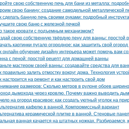
ройте свою собственную печь для бани из металла: подроб
роим свою банину: создание самодельной металлической п
к сделать банную печь своими руками: подробный инструкт
учшите свою баню с железной печкой
о такое кровати с подъемным механизмом?
здай свою собственную твёрдую пену для ванны: простой 
ачать картинки пугало огородное: как защитить свой огород 
к онлайн-обучение дизайну интерьера может помочь вам с
нна с пеной: простой рецепт для домашней ванны
аньте мастером своей ванны: создавайте средства для ва
к правильно залить отмостку вокруг дома. Технология устро
к настроится на ремонт и как настроить свой дом
нимание размеров: Сколько метров в рулоне обоев ширино
оход дымохода через кровлю. Почему важно выводить ды
чело на огород красивое: как создать уютный уголок на при
альтернатив кафелю в ванной. Компромиссный вариант
ьтернатива керамической плитке в ванной. Стеновые пане
альная ванная качается на штатных ножках. Разбираемся, к