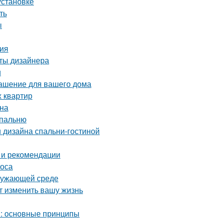
установке
ть
ы
ния
еты дизайнера
и
рашение для вашего дома
х квартир
йна
спальню
 дизайна спальни-гостиной
 и рекомендации
соса
кружающей среде
т изменить вашу жизнь
м: основные принципы