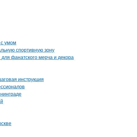
 с умом
альную спортивную зону
 для фанатского мерча и декора
шаговая инструкция
ессионалов
ининграде
ей
оскве