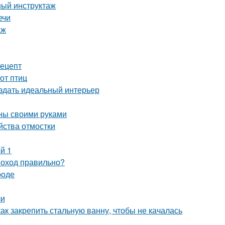
ный инструктаж
ечи
аж
рецепт
от птиц
оздать идеальный интерьер
нны своими руками
йства отмостки
й 1
моход правильно?
роде
ли
ак закрепить стальную ванну, чтобы не качалась