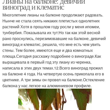
Лианы на балконе: девичий
виноград и клематис
Многолетние лианы на балконе продолжают радовать.
Нынче не стала сеять никаких плетистых однолетних
растений Хотя в прошлом году росли у меня ипомеи,
тунбербия. Показывала их тут:Но так как этой весной
рано проснулись, перезимовавшие на балконе, девичий
виноград и клематис, решила, что мне есть чем увить
стены. Тем более, имеются еще и два комнатных
плюща.Сегодня расскажу подробнее о винограде.Как
выращивала в первый год эту лиану из черенка,
написала в этих двух темах.12.Всего виноград прожил
на балконе 4 года. На четвертую осень прикопала его в
цветнике. А три зимы он провел на балконе.Остекление
балкона у нас легкое на алюминиевом профиле.