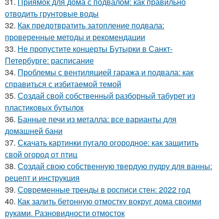
31.
Приямок для дома с подвалом: как правильно
отводить грунтовые воды
32.
Как предотвратить затопление подвала:
проверенные методы и рекомендации
33.
Не пропустите концерты Бутырки в Санкт-
Петербурге: расписание
34.
Проблемы с вентиляцией гаража и подвала: как
справиться с избитаемой темой
35.
Создай свой собственный разборный табурет из
пластиковых бутылок
36.
Банные печи из металла: все варианты для
домашней бани
37.
Скачать картинки пугало огородное: как защитить
свой огород от птиц
38.
Создай свою собственную твердую пудру для ванны:
рецепт и инструкция
39.
Современные тренды в росписи стен: 2022 год
40.
Как залить бетонную отмостку вокруг дома своими
руками. Разновидности отмосток