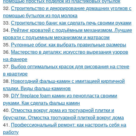
помощью простых поделок из пластиковых бутылок
32.
Строительство и декорирование домашних уголков с
помощью бутылок из под молока
33.
Строительство бани: как сделать печь своими руками
34.
Рейтинг кроватей с подъёмным механизмом. Лучшие
кровати с подъемным механизмом и матрасом
35.
Рулонные обои: как выбрать правильные размеры
36.
Мастерство в деталях: искусство вырезания узоров
на фанере
37.
Выбор оптимальных красок для рисования на стене
в квартире
38.
Новогодний фальш-камин с имитацией кирпичной
кладки. Виды фальш-каминов
39.
DIY fireplace foam камин из пенопласта своими
руками. Как сделать фальш камин
40.
Отмостка вокруг дома из тротуарной плитки и
брусчатки. Отмостка тротуарной плиткой вокруг дома
41.
Профессиональный ремонт: как настроить себя на
работу