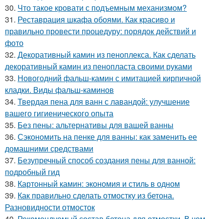
30.
Что такое кровати с подъемным механизмом?
31.
Реставрация шкафа обоями. Как красиво и
правильно провести процедуру: порядок действий и
фото
32.
Декоративный камин из пеноплекса. Как сделать
декоративный камин из пенопласта своими руками
33.
Новогодний фальш-камин с имитацией кирпичной
кладки. Виды фальш-каминов
34.
Твердая пена для ванн с лавандой: улучшение
вашего гигиенического опыта
35.
Без пены: альтернативы для вашей ванны
36.
Сэкономить на пенке для ванны: как заменить ее
домашними средствами
37.
Безупречный способ создания пены для ванной:
подробный гид
38.
Картонный камин: экономия и стиль в одном
39.
Как правильно сделать отмостку из бетона.
Разновидности отмосток
40.
Рекомендуемый состав бетона для отмостки. В чем