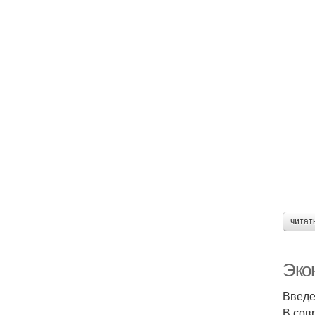
читат
Экон
Введ
В сов