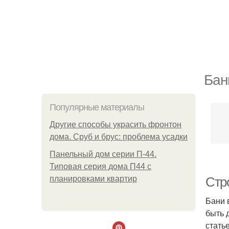
Бан
Популярные материалы
Другие способы украсить фронтон
дома. Сруб и брус: проблема усадки
Панельный дом серии П-44.
Типовая серия дома П44 с
планировками квартир
Стр
Бани 
быть 
стать