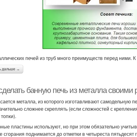
аллических печей из труб много преимуществ перед ними. К
ь дальше →
 сделать банную печь из металла своими 
асается металла, из которого изготавливают самодельную п
начительно сложнее скреплять (если сложностей с креплени
топки).
ные пластины используют, но при этом обязательно учитыва
е сгорания поднимается до отметки в четыреста пятьдесят 