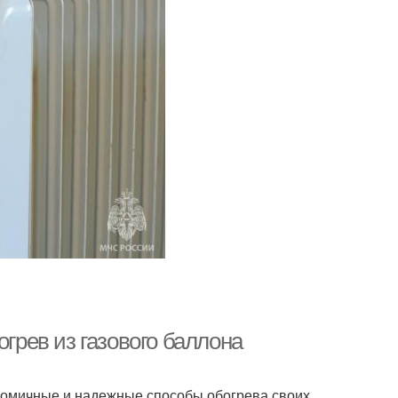
огрев из газового баллона
номичные и надежные способы обогрева своих