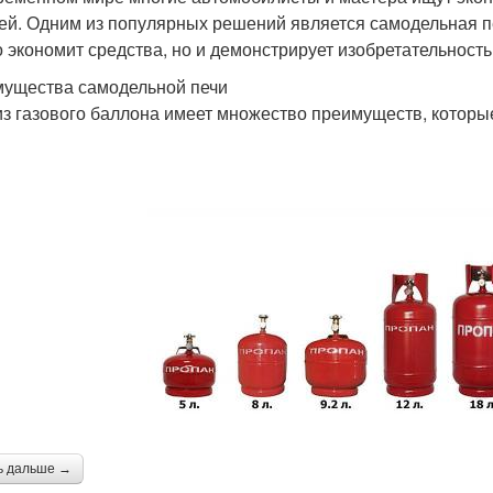
ей. Одним из популярных решений является самодельная печ
о экономит средства, но и демонстрирует изобретательност
ущества самодельной печи
из газового баллона имеет множество преимуществ, которы
ь дальше →