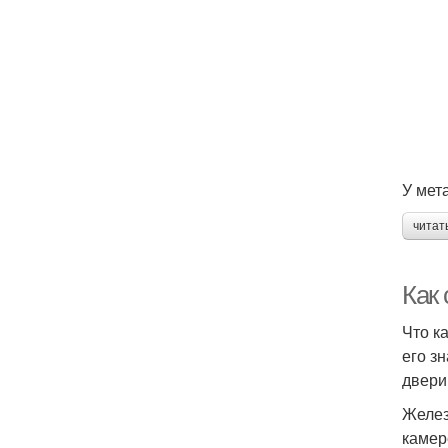
У мет
читат
Как
Что к
его з
двери 
Желез
камер