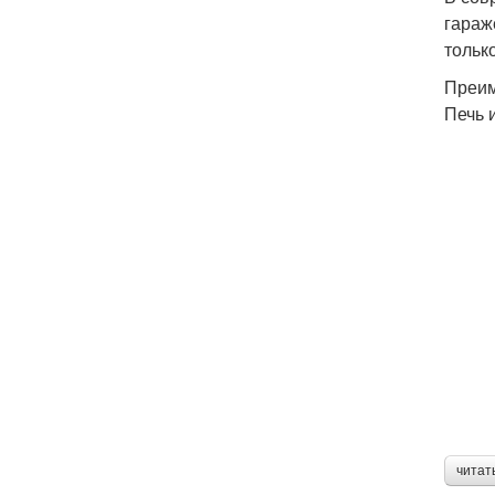
гараж
тольк
Преим
Печь 
читат