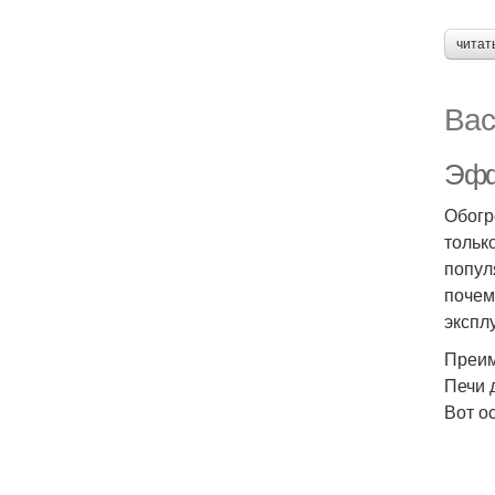
читат
Вас
Эфф
Обогр
тольк
попул
почем
экспл
Преим
Печи 
Вот о