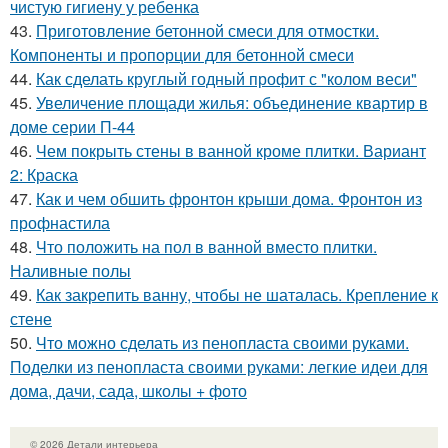
чистую гигиену у ребенка
43.
Приготовление бетонной смеси для отмостки.
Компоненты и пропорции для бетонной смеси
44.
Как сделать круглый годный профит с "колом веси"
45.
Увеличение площади жилья: объединение квартир в
доме серии П-44
46.
Чем покрыть стены в ванной кроме плитки. Вариант
2: Краска
47.
Как и чем обшить фронтон крыши дома. Фронтон из
профнастила
48.
Что положить на пол в ванной вместо плитки.
Наливные полы
49.
Как закрепить ванну, чтобы не шаталась. Крепление к
стене
50.
Что можно сделать из пенопласта своими руками.
Поделки из пенопласта своими руками: легкие идеи для
дома, дачи, сада, школы + фото
© 2026 Детали интерьера