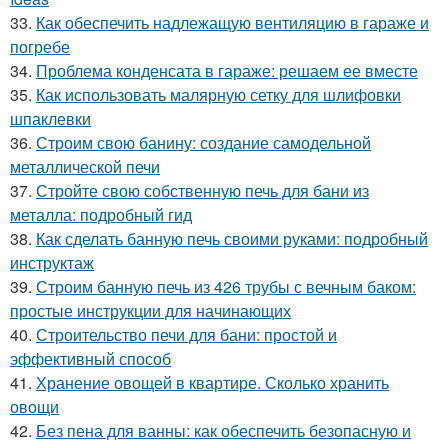
33.
Как обеспечить надлежащую вентиляцию в гараже и
погребе
34.
Проблема конденсата в гараже: решаем ее вместе
35.
Как использовать малярную сетку для шлифовки
шпаклевки
36.
Строим свою банину: создание самодельной
металлической печи
37.
Стройте свою собственную печь для бани из
металла: подробный гид
38.
Как сделать банную печь своими руками: подробный
инструктаж
39.
Строим банную печь из 426 трубы с вечным баком:
простые инструкции для начинающих
40.
Строительство печи для бани: простой и
эффективный способ
41.
Хранение овощей в квартире. Сколько хранить
овощи
42.
Без пена для ванны: как обеспечить безопасную и