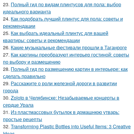
23.
Полный гид по видам плинтусов для пола: выбор
идеального варианта
24.
Как подобрать лучший плинтус для пола: советы и
рекомендации
25.
Как выбрать идеальный плинтус для вашей
квартиры: советы и рекомендации
26.
Какие музыкальные фестивали прошли в Таганроге
27.
Как картины преобразуют интерьер гостиной: советы
по выбору и размещению
28.
Полный гид по размещению картин в интерьере: как
сделать правильно
29.
Расскажите о роли железной дороги в развитии
города
30.
Zoloto в Челябинске: Незабываемые концерты в
сердце Урала
31.
Из пластмассовых бутылок в домашнюю утварь:
простые рецепты
32.
Transforming Plastic Bottles into Useful Items: 3 Creative
Ideas