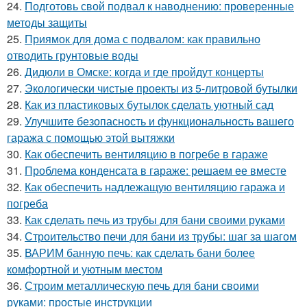
24.
Подготовь свой подвал к наводнению: проверенные
методы защиты
25.
Приямок для дома с подвалом: как правильно
отводить грунтовые воды
26.
Дидюли в Омске: когда и где пройдут концерты
27.
Экологически чистые проекты из 5-литровой бутылки
28.
Как из пластиковых бутылок сделать уютный сад
29.
Улучшите безопасность и функциональность вашего
гаража с помощью этой вытяжки
30.
Как обеспечить вентиляцию в погребе в гараже
31.
Проблема конденсата в гараже: решаем ее вместе
32.
Как обеспечить надлежащую вентиляцию гаража и
погреба
33.
Как сделать печь из трубы для бани своими руками
34.
Строительство печи для бани из трубы: шаг за шагом
35.
ВАРИМ банную печь: как сделать бани более
комфортной и уютным местом
36.
Строим металлическую печь для бани своими
руками: простые инструкции