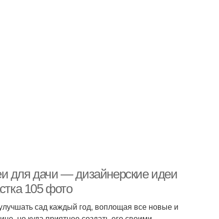
еи для дачи — дизайнерские идеи
стка 105 фото
 улучшать сад каждый год, воплощая все новые и
ине, но куда приятнее создать его своими