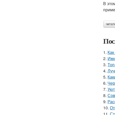
В это
приме
читат
Пос
1.
Как
2.
Ими
3.
Топ
4.
Луч
5.
Как
6.
Чер
7.
Уют
8.
Сов
9.
Рас
10.
От
11.
Ст