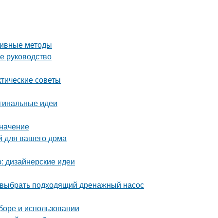
ктивные методы
ое руководство
ктические советы
игинальные идеи
значение
й для вашего дома
ю: дизайнерские идеи
 выбрать подходящий дренажный насос
ыборе и использовании