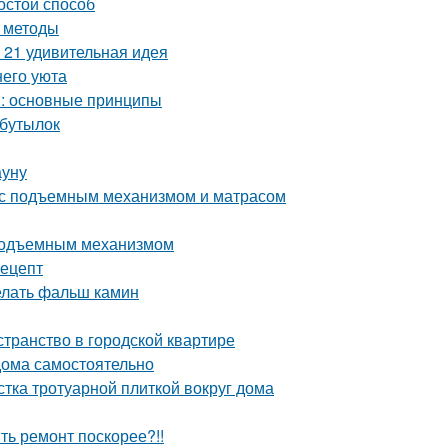
остой способ
и методы
 21 удивительная идея
него уюта
м: основные принципы
 бутылок
ауну
 с подъемным механизмом и матрасом
 подъемным механизмом
рецепт
делать фальш камин
странство в городской квартире
 дома самостоятельно
стка тротуарной плиткой вокруг дома
ить ремонт поскорее?!!