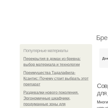
Бре
Популярные материалы
До
Перекрытия в домах из бревна:
выбор материала и технологии
Преимущества Тадалафила-
Ксантис: Почему стоит выбрать этот
препарат
Сов
для 
Раздевалки нового поколения.
Эргономичные шкафчики,
Многи
продуманные зоны для
новые