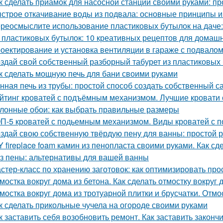
к сделать приамок для насосной станции своими руками: пр
строе откачивание воды из подвала: основные принципы 
реосмыслите использование пластиковых бутылок на даче:
 пластиковых бутылок: 10 креативных рецептов для домаш
оектирование и установка вентиляции в гараже с подвало
здай свой собственный разборный табурет из пластиковых
к сделать мощную печь для бани своими руками
нная печь из трубы: простой способ создать собственный с
йтинг кроватей с подъёмным механизмом. Лучшие кровати
лонные обои: как выбрать правильные размеры
П-5 кроватей с подьемным механизмом. Виды кроватей с
здай свою собственную твёрдую пену для ванны: простой 
Y fireplace foam камин из пенопласта своими руками. Как с
з пены: альтернативы для вашей ванны
стер-класс по хранению заготовок: как оптимизировать про
мостка вокруг дома из бетона. Как сделать отмостку вокруг
мостка вокруг дома из тротуарной плитки и брусчатки. Отмо
к сделать прикольные чучела на огороде своими руками
к заставить себя возобновить ремонт. Как заставить законч