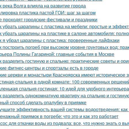
к река Волга влияла на развитие города
лировка пластика пастой ГОИ: шаг за шагом
е проходят городские фестивали и праздники
к убрать царапины с пластика на мебели: простые и эффе
к убрать царапины на пластике в салоне автомобиля: полн
к я убрал царапины с пластика: проверенные лайфхаки
к построить погреб при высоком уровне грунтовых вод: пра
рьера Полины Гагариной: главные события в Москве
к разделить гостиную и спальню: практические советы и ор
кие фитнес-центры и спортзалы есть в городе
кие церкви и монастыри Красноярска имеют историческое 
стиная-спальня в одной комнате: 100 современных решени
ленькая спальня-гостиная: 10 идей для удобного интерьера
к разделить однокомнатную квартиру на спальню и гостину
ный способ сделать опалубку в приямке
учшите эффективность вашей системы водоотведения: как
енажный приямок в погребе: что это и как это работает
сос для откачки воды из подвала: все, что нужно знать о в