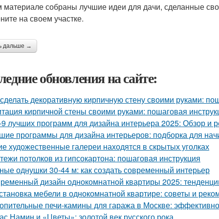
м материале собраны лучшие идеи для дачи, сделанные сво
ните на своем участке.
ь дальше →
ледние обновления на сайте:
 сделать декоративную кирпичную стену своими руками: по
тация кирпичной стены своими руками: пошаговая инструк
-9 лучших программ для дизайна интерьера 2025: Обзор и 
шие программы для дизайна интерьеров: подборка для на
ие художественные галереи находятся в скрытых уголках
тежи потолков из гипсокартона: пошаговая инструкция
ные однушки 30-44 м: как создать современный интерьер
ременный дизайн однокомнатной квартиры 2025: тенденци
становка мебели в однокомнатной квартире: советы и рек
опительные печи-камины для гаража в Москве: эффективн
ас Намин и «Цветы»: золотой век русского рока