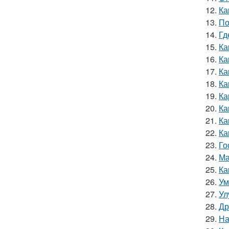
12.
Ка
13.
По
14.
Гд
15.
Ка
16.
Ка
17.
Ка
18.
Ка
19.
Ка
20.
Ка
21.
Ка
22.
Ка
23.
Го
24.
Ма
25.
Ка
26.
Ум
27.
Ул
28.
Др
29.
На