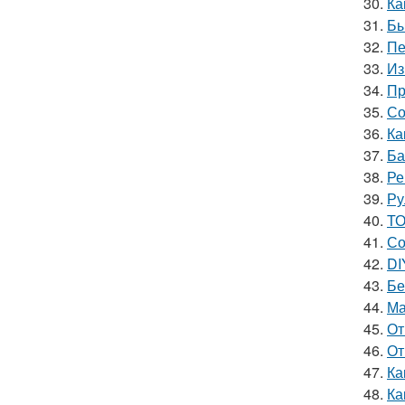
30.
Ка
31.
Бы
32.
Пе
33.
Из
34.
Пр
35.
Со
36.
Ка
37.
Ба
38.
Ре
39.
Ру
40.
ТО
41.
Со
42.
DI
43.
Бе
44.
Ма
45.
От
46.
От
47.
Ка
48.
Ка