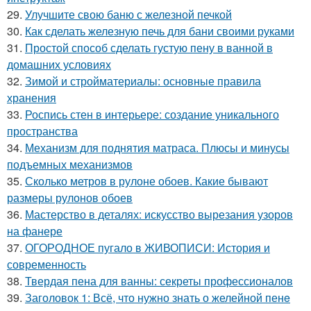
29.
Улучшите свою баню с железной печкой
30.
Как сделать железную печь для бани своими руками
31.
Простой способ сделать густую пену в ванной в
домашних условиях
32.
Зимой и стройматериалы: основные правила
хранения
33.
Роспись стен в интерьере: создание уникального
пространства
34.
Механизм для поднятия матраса. Плюсы и минусы
подъемных механизмов
35.
Сколько метров в рулоне обоев. Какие бывают
размеры рулонов обоев
36.
Мастерство в деталях: искусство вырезания узоров
на фанере
37.
ОГОРОДНОЕ пугало в ЖИВОПИСИ: История и
современность
38.
Твердая пена для ванны: секреты профессионалов
39.
Заголовок 1: Всё, что нужно знать о желейной пенe