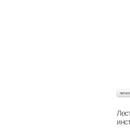
читат
Лес
инст