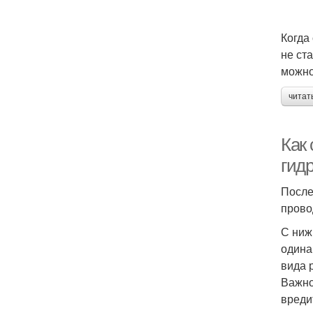
Когда
не ст
можно
читат
Как 
гид
После
прово
С ниж
одина
вида 
Важно
вреди