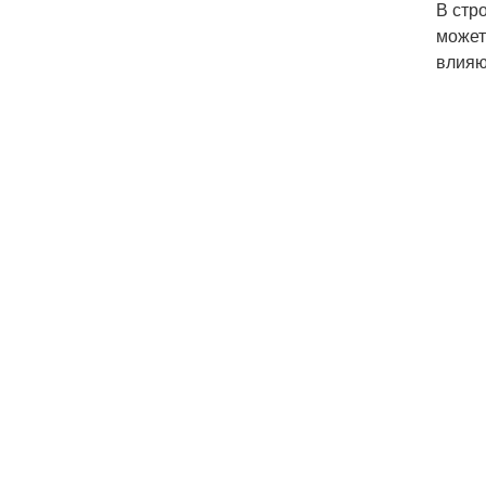
В стр
может
влияю