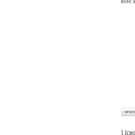
всех 
читат
Цок