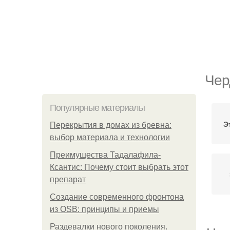
Чер
Популярные материалы
Э
Перекрытия в домах из бревна:
выбор материала и технологии
Преимущества Тадалафила-
Ксантис: Почему стоит выбрать этот
препарат
Создание современного фронтона
из OSB: принципы и приемы
Раздевалки нового поколения.