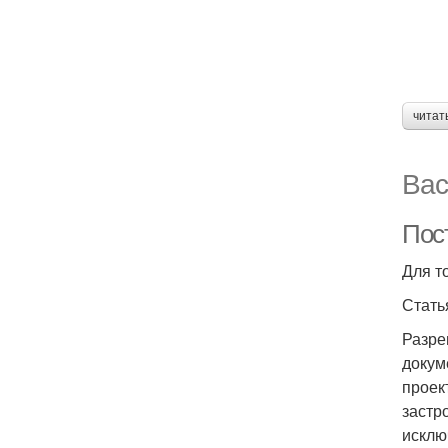
читат
Вас
Пос
Для т
Стать
Разре
докум
проек
застр
исклю