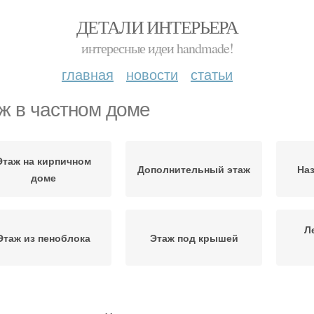
ДЕТАЛИ ИНТЕРЬЕРА
интересные идеи handmade!
главная
новости
статьи
ж в частном доме
Этаж на кирпичном
Дополнительный этаж
Наз
доме
Л
Этаж из пеноблока
Этаж под крышей
Эта
Лестница в доме
Лестницы в доме