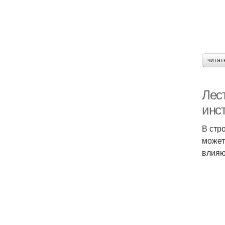
читат
Лес
инст
В стр
может
влияю