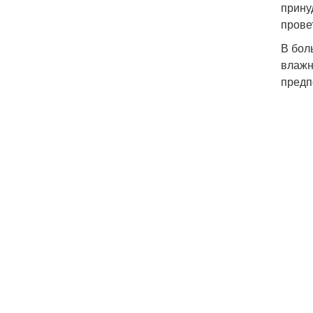
прину
прове
В бол
влажн
предп