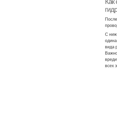
Как 
гид
После
прово
С ниж
одина
вида 
Важно
вреди
всех 