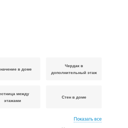
Чердак в
начение в доме
дополнительный этаж
естница между
Стен в доме
этажами
Показать все
ж в деревянном
Этаж из фанеры