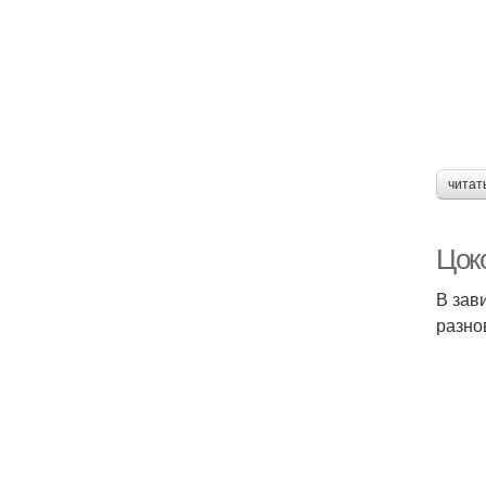
читат
Цок
В зав
разно