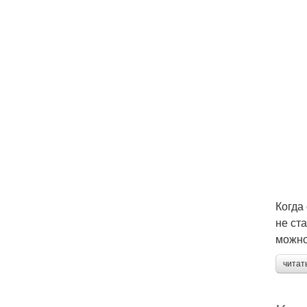
Когда
не ст
можно
читат