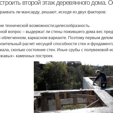
строить второй этаж деревянного дома. 
раивать ли мансарду, решают, исходя из двух факторов:
Дом без цоколя
Цокольный этаж
ие технической возможности;целесообразность.
ной вопрос – выдержат ли стены пожившего дома вес предп
 облегченном, каркасном варианте. Поэтому первым делом 
изительный расчет несущей способности стен и фундамента. 
иала, сколько состояние стен. Иные срубы с полувековой и
жавых» каменных построек.