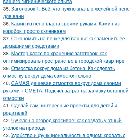
вашего гигиенического опыта
35.
Заголовок 1: Всё, что нужно знать о желейной пенe
для ванн
36.
Камин из пенопласта своими руками. Камин из
коробок: просто склеиваем
37.
Сэкономить на пенке для ванны: как заменить ее
домашними средствами
38.
Мастер-класс по хранению заготовок: как
оптимизировать пространство в городской квартире
39.
Отмостка вокруг дома из бетона. Как сделать
отмостку вокруг дома самостоятельно
40.
САМАЯ дешевая отмостка вокруг дома своими
руками + СМЕТА. Подсчет затрат на заливку бетонной
отмостки
41.
Сделай сам: интересные проекты для детей и
родителей
42.
Чучело на огород красивое: как создать уютный
уголок на природе
43.
Удобство и функциональность в одном: кровать с