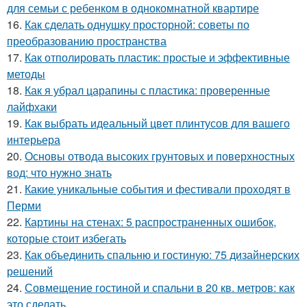
для семьи с ребенком в однокомнатной квартире
16.
Как сделать однушку просторной: советы по
преобразованию пространства
17.
Как отполировать пластик: простые и эффективные
методы
18.
Как я убрал царапины с пластика: проверенные
лайфхаки
19.
Как выбрать идеальный цвет плинтусов для вашего
интерьера
20.
Основы отвода высоких грунтовых и поверхностных
вод: что нужно знать
21.
Какие уникальные события и фестивали проходят в
Перми
22.
Картины на стенах: 5 распространенных ошибок,
которые стоит избегать
23.
Как объединить спальню и гостиную: 75 дизайнерских
решений
24.
Совмещение гостиной и спальни в 20 кв. метров: как
это сделать