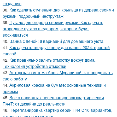
созданию
38.
Как сделать ступеньки для крыльца из дерева своими
руками: подробный инструктаж
39.
Пугало для огорода своими руками. Как сделать
огородное пугало шедевром, которым будут
восхищаться
40.
Ванна с пеной: 6 вариаций для домашнего уюта
41.
Как сделать твердую пену для ванны 2024: простой
способ
42.
Как правильно залить отмостку вокруг дома.
Технология устройства отмостки
43.
Авторская система Анны Муравиной: как продвигать
свою работу
44.
Акриловая краска на бумаге: основные техники и
приемы
45.
Все о вариантах перепланировок квартир серии
П44Т: от дизайна до реальности
46.
Перепланировка квартир серии П44К: 10 вариантов,
которые стоит рассмотреть