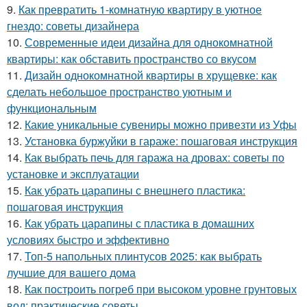
9.
Как превратить 1-комнатную квартиру в уютное
гнездо: советы дизайнера
10.
Современные идеи дизайна для однокомнатной
квартиры: как обставить пространство со вкусом
11.
Дизайн однокомнатной квартиры в хрущевке: как
сделать небольшое пространство уютным и
функциональным
12.
Какие уникальные сувениры можно привезти из Уфы
13.
Установка буржуйки в гараже: пошаговая инструкция
14.
Как выбрать печь для гаража на дровах: советы по
установке и эксплуатации
15.
Как убрать царапины с внешнего пластика:
пошаговая инструкция
16.
Как убрать царапины с пластика в домашних
условиях быстро и эффективно
17.
Топ-5 напольных плинтусов 2025: как выбрать
лучшие для вашего дома
18.
Как построить погреб при высоком уровне грунтовых
вод: практические советы