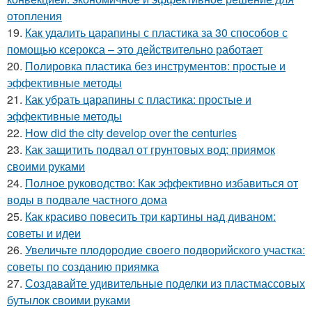
отопления
19.
Как удалить царапины с пластика за 30 способов с
помощью ксерокса – это действительно работает
20.
Полировка пластика без инструментов: простые и
эффективные методы
21.
Как убрать царапины с пластика: простые и
эффективные методы
22.
How did the city develop over the centuries
23.
Как защитить подвал от грунтовых вод: приямок
своими руками
24.
Полное руководство: Как эффективно избавиться от
воды в подвале частного дома
25.
Как красиво повесить три картины над диваном:
советы и идеи
26.
Увеличьте плодородие своего подворийского участка:
советы по созданию приямка
27.
Создавайте удивительные поделки из пластмассовых
бутылок своими руками