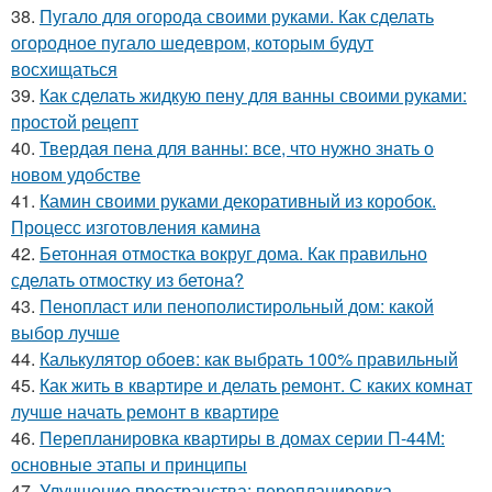
38.
Пугало для огорода своими руками. Как сделать
огородное пугало шедевром, которым будут
восхищаться
39.
Как сделать жидкую пену для ванны своими руками:
простой рецепт
40.
Твердая пена для ванны: все, что нужно знать о
новом удобстве
41.
Камин своими руками декоративный из коробок.
Процесс изготовления камина
42.
Бетонная отмостка вокруг дома. Как правильно
сделать отмостку из бетона?
43.
Пенопласт или пенополистирольный дом: какой
выбор лучше
44.
Калькулятор обоев: как выбрать 100% правильный
45.
Как жить в квартире и делать ремонт. С каких комнат
лучше начать ремонт в квартире
46.
Перепланировка квартиры в домах серии П-44М:
основные этапы и принципы
47.
Улучшение пространства: перепланировка