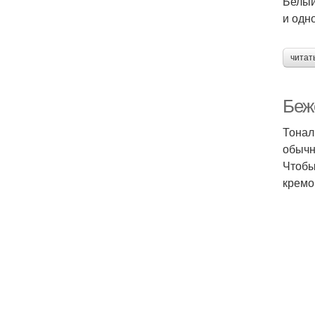
Белый
и одн
читат
Беж
Тонал
обычн
Чтобы
кремо