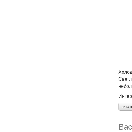
Холод
Светл
небол
Интер
читат
Вас