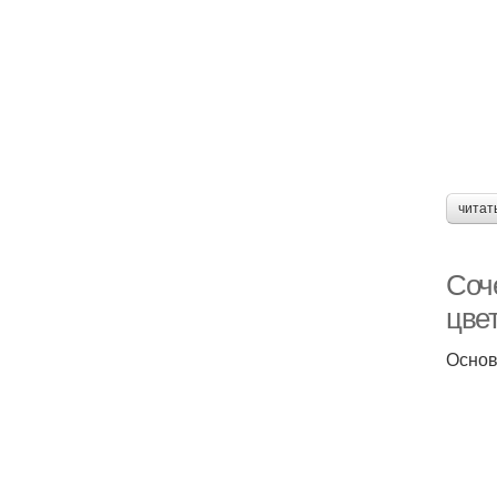
читат
Соч
цве
Основ