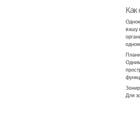
Как
Однок
вашу 
орган
однок
Плани
Одним
прост
функци
Зонир
Для з