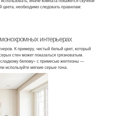
 использовать, иначе комната покажется скучной
 цвета, необходимо следовать правилам:
в монохромных интерьерах
неров. К примеру, чистый белый цвет, который
серых стен может показаться грязноватым.
«сладкому белому» с примесью желтизны ―
ли используйте мягкие серые тона.