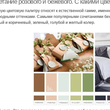
етание розового и бежевого. С какими цв
ую цветовую палитру относят к естественной гамме, именно
родными оттенками. Самыми популярными сочетаниями беже
ый и коричневый, зеленый, голубой и желтый колер.