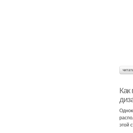
читат
Как
диз
Однок
распо
этой 