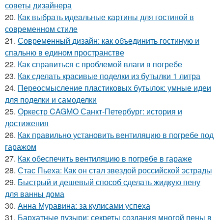
советы дизайнера
20.
Как выбрать идеальные картины для гостиной в
современном стиле
21.
Современный дизайн: как объединить гостиную и
спальню в едином пространстве
22.
Как справиться с проблемой влаги в погребе
23.
Как сделать красивые поделки из бутылки 1 литра
24.
Переосмысление пластиковых бутылок: умные идеи
для поделки и самоделки
25.
Оркестр CAGMO Санкт-Петербург: история и
достижения
26.
Как правильно установить вентиляцию в погребе под
гаражом
27.
Как обеспечить вентиляцию в погребе в гараже
28.
Стас Пьеха: Как он стал звездой российской эстрады
29.
Быстрый и дешевый способ сделать жидкую пену
для ванны дома
30.
Анна Муравина: за кулисами успеха
31.
Бархатные пузыри: секреты создания многой пены в