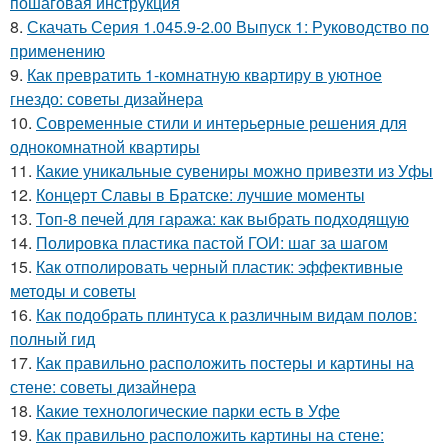
пошаговая инструкция
8.
Скачать Серия 1.045.9-2.00 Выпуск 1: Руководство по
применению
9.
Как превратить 1-комнатную квартиру в уютное
гнездо: советы дизайнера
10.
Современные стили и интерьерные решения для
однокомнатной квартиры
11.
Какие уникальные сувениры можно привезти из Уфы
12.
Концерт Славы в Братске: лучшие моменты
13.
Топ-8 печей для гаража: как выбрать подходящую
14.
Полировка пластика пастой ГОИ: шаг за шагом
15.
Как отполировать черный пластик: эффективные
методы и советы
16.
Как подобрать плинтуса к различным видам полов:
полный гид
17.
Как правильно расположить постеры и картины на
стене: советы дизайнера
18.
Какие технологические парки есть в Уфе
19.
Как правильно расположить картины на стене: