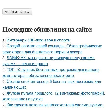
читать дальше →
Последние обновления на сайте:
1.
Интерьеры VIP-лож и зон в спорте
2.
Создай логотип своей команды. Обзор графических
редакторов для фанатского мерча и декора
3.
ЛАЙФХАК: как сделать кирпичную стену своими
руками — легко и просто
4.
ТОП-10 лучших бесплатных программ для вашего
компьютера – обязательно посмотрите
5.
Создай свой интерьер: 5 бесплатных программ для
начинающих
6.
Жуткие пугала прошлого: 12 винтажных фотографий,
которые вас напугают
7.
Как сделать потолок из гипсокартона своими руками: