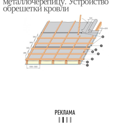
металлочерепицу. Устройство
обрешетки кровли