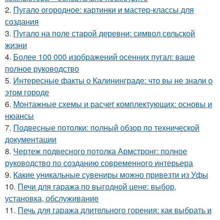
2.
Пугало огородное: картинки и мастер-классы для
создания
3.
Пугало на поле старой деревни: символ сельской
жизни
4.
Более 100 000 изображений осенних пугал: ваше
полное руководство
5.
Интересные факты о Калининграде: что вы не знали о
этом городе
6.
Монтажные схемы и расчет комплектующих: основы и
нюансы
7.
Подвесные потолки: полный обзор по технической
документации
8.
Чертеж подвесного потолка Армстронг: полное
руководство по созданию современного интерьера
9.
Какие уникальные сувениры можно привезти из Уфы
10.
Печи для гаража по выгодной цене: выбор,
установка, обслуживание
11.
Печь для гаража длительного горения: как выбрать и