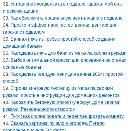
32.
Устранение конденсата в подвале гаража: мой опыт
и рекомендации
33.
Как обеспечить правильную вентиляцию в подвале
34.
Просто и эффективно: естественная вентиляция
гаража с подвалом
35.
Банная печь из трубы: простой способ создания
домашней баньки
36.
Как сделать печь для бани из металла своими руками
37.
Выбор оптимальной краски для рисования на стенах:
основные советы
38.
Как сделать твердую пену для ванны 2024: простой
способ
39.
Строим винтовую лестницу из металла своими
руками: простые инструкции для домашних ремонтов
40.
Как залить бетонную отмостку вокруг дома своими
руками. Разновидности отмосток
41.
П-44: как спланировать и перепланировать комнату
42.
Скачать картинки чучело в огороде. Пугало
огородное рисунок (44 фото)