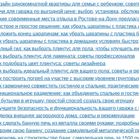
зайн однокомнатной квартиры для семьи с ребенком: совет
чи для гаража по выгодной цене: выбор, установка, обслу
кие современные места отдыха в Ростове-на-Дону предлаг
строе и простое решение: как убрать царапины с пластика
ложить конец царапинам: как убрать царапины с пластика 
к убрать царапины с пластика в домашних условиях быстр
лный гид: как выбрать плинтус для пола, чтобы улучшить и
к выбрать плинтус для ламината: советы профессионалов
к подобрать цвет плинтуса: советы дизайнера
к выбрать идеальный плинтус для вашего пола: советы и р
к построить погреб на участке с высоким уровнем грунтовы
к гармонично совместить гостиную и спальню: практические
нкциональное разделение: как объединить спальню и гости
 бутылки в игрушку: простой способ создать свою игрушку
учшите безопасность и функциональность вашего гаража с
делка внешняя загородного дома: советы и рекомендации
к сделать банную печь из металла своими руками: подробн
роим свою банину: создание самодельной металлической п
кономь на строительстве бани: самодельная печь за 1500 р