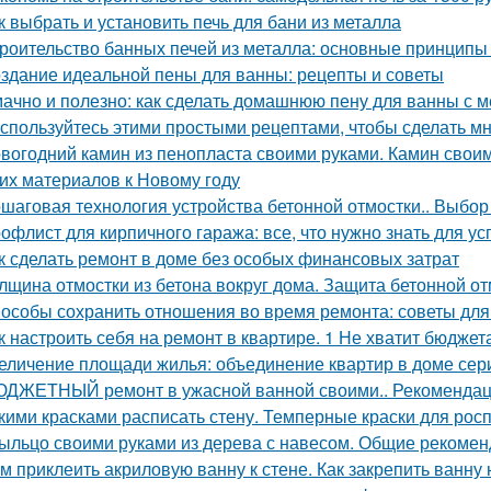
к выбрать и установить печь для бани из металла
роительство банных печей из металла: основные принципы
здание идеальной пены для ванны: рецепты и советы
ачно и полезно: как сделать домашнюю пену для ванны с 
спользуйтесь этими простыми рецептами, чтобы сделать м
вогодний камин из пенопласта своими руками. Камин своим
гих материалов к Новому году
шаговая технология устройства бетонной отмостки.. Выбор
офлист для кирпичного гаража: все, что нужно знать для у
к сделать ремонт в доме без особых финансовых затрат
лщина отмостки из бетона вокруг дома. Защита бетонной о
особы сохранить отношения во время ремонта: советы для
к настроить себя на ремонт в квартире. 1 Не хватит бюджет
еличение площади жилья: объединение квартир в доме сер
ДЖЕТНЫЙ ремонт в ужасной ванной своими.. Рекомендац
кими красками расписать стену. Темперные краски для росп
ыльцо своими руками из дерева с навесом. Общие рекоме
м приклеить акриловую ванну к стене. Как закрепить ванну 