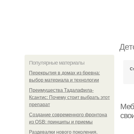
Дет
Популярные материалы
С
Перекрытия в домах из бревна:
выбор материала и технологии
Преимущества Тадалафила-
Ксантис: Почему стоит выбрать этот
препарат
Меб
сво
Создание современного фронтона
из OSB: принципы и приемы
Раздевалки нового поколения.