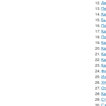
12.
Ди
13.
Пе
14.
Ка
15.
Бы
16.
По
17.
Ка
18.
По
19.
Ка
20.
Ка
21.
Ка
22.
Ка
23.
Ка
24.
Фу
25.
Из
26.
Ул
27.
От
28.
Ка
29.
Ст
30.
Сэ