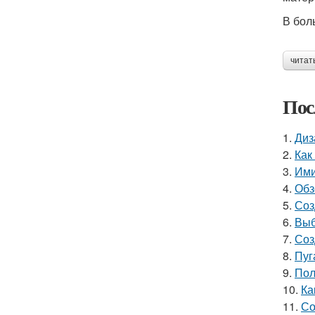
В бол
читат
Пос
1.
Диз
2.
Как
3.
Ими
4.
Обз
5.
Соз
6.
Выб
7.
Соз
8.
Пуг
9.
Пол
10.
Ка
11.
Со