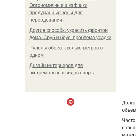
Эргономичные шкафчики,
продуманные зоны для
переодевания
Другие способы украсить фронтон
дома. Сруб и брус: проблема усадки
Рулоны обоев: сколько метров в
одном
Дизайн интерьеров для
экстремальных видов спорта
Долго
объем
Часто
солнц
матер