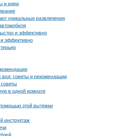
ы и идеи
живание
ают уникальные развлечения
 автомобиля
быстро и эффективно
о и эффективно
нтерьер
екомендации
х вод: советы и рекомендации
 советы
ную в одной комнате
 помощью этой вытяжки
ый инструктаж
ечи
ублей