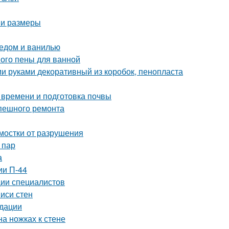
 и размеры
медом и ванилью
ного пены для ванной
и руками декоративный из коробок, пенопласта
 времени и подготовка почвы
спешного ремонта
тмостки от разрушения
 пар
а
ии П-44
ии специалистов
иси стен
ндации
на ножках к стене