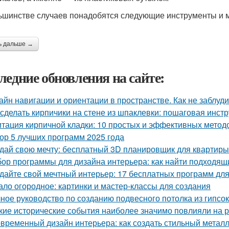
ьшинстве случаев понадобятся следующие инструменты и 
ь дальше →
ледние обновления на сайте:
айн навигации и ориентации в пространстве. Как не заблуд
 сделать кирпичики на стене из шпаклевки: пошаговая инст
тация кирпичной кладки: 10 простых и эффективных метод
ор 5 лучших программ 2025 года
дай свою мечту: бесплатный 3D планировщик для квартиры
ор программы для дизайна интерьера: как найти подходящ
дайте свой мечтный интерьер: 17 бесплатных программ дл
ало огородное: картинки и мастер-классы для создания
ное руководство по созданию подвесного потолка из гипсок
кие исторические события наиболее значимо повлияли на 
временный дизайн интерьера: как создать стильный метал