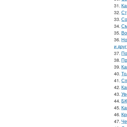
31.
Ка
32.
Ст
33.
Со
34.
См
35.
Во
36.
Но
и дру
37.
По
38.
Пр
39.
Ка
40.
То
41.
Сп
42.
Ка
43.
Ув
44.
БЮ
45.
Ка
46.
Кр
47.
Че