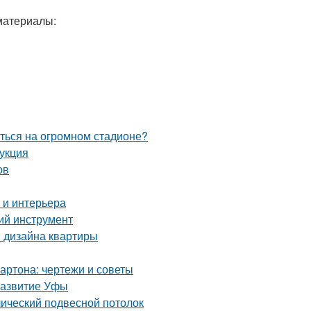
материалы:
иться на огромном стадионе?
рукция
ов
 и интерьера
ий инструмент
я дизайна квартиры
артона: чертежи и советы
развитие Уфы
лический подвесной потолок