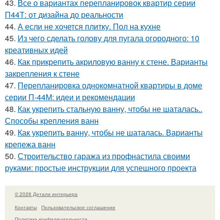
43.
Все о вариантах перепланировок квартир серии
П44Т: от дизайна до реальности
44.
А если не хочется плитку. Пол на кухне
45.
Из чего сделать голову для пугала огородного: 10
креативных идей
46.
Как прикрепить акриловую ванну к стене. Варианты
закрепления к стене
47.
Перепланировка однокомнатной квартиры в доме
серии П-44М: идеи и рекомендации
48.
Как укрепить стальную ванну, чтобы не шаталась..
Способы крепления ванн
49.
Как укрепить ванну, чтобы не шаталась. Варианты
крепежа ванн
50.
Строительство гаража из профнастила своими
руками: простые инструкции для успешного проекта
© 2026 Детали интерьера
Контакты
Пользовательское соглашение
Политика конфидециальности