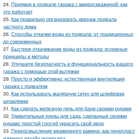
24.
Приямок в подвале гаража с микроскважиной: как
это работает
25.
Как правильно организовать дренаж подвала
частного дома
26.
Способы откачки воды из подвала: от традиционных
до современных
27.
Быстрое откачивание воды из подвала: основные
принципы и методы
28.
Улучшите безопасность и функциональность вашего
гаража с помощью этой вытяжки
29.
Просто и эффективно: естественная вентиляция
гаража с подвалом
30.
Как использовать малярную сетку для шлифовки
шпаклевки
31.
Как сделать железную печь для бани своими руками
32.
Удивительные куклы для сада, сделанные своими
руками: простой способ украсить свой двор
33.
Переосмысление мраморного камина: как пенопласт
изменил дизайн интерьера