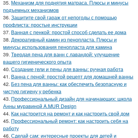
35.
Механизм для поднятия матраса. Плюсы и минусы
подъемных механизмов
36.
Защитите свой гараж от непогоды с помощью
профлиста: простые инструкции
37.
Ванная с пенкой: простой способ сделать ее дома
38.
Декоративный камин из пенопласта. Плюсы и
минусы использования пенопласта для камина
39.
Твердая пена для ванн с лавандой: улучшение
вашего гигиенического опыта
40.
Создание гели и пены для ванны: ручная работа
41.
Ванна с пеной: простой рецепт для домашней ванны
42.
Без пена для ванны: как обеспечить безопасную и
чистую гигиену у ребенка
43.
Профессиональный дизайн для начинающих: школа
Анны муравиной A.MUR Design
44.
Как настроится на ремонт и как настроить свой дом
45.
Профессиональный ремонт: как настроить себя на
работу
46.
Сделай сам: интересные проекты для детей и