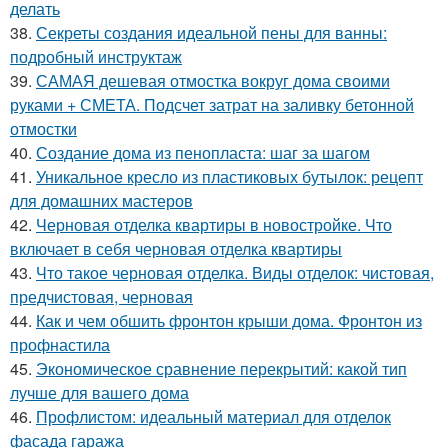
делать
38.
Секреты создания идеальной пены для ванны:
подробный инструктаж
39.
САМАЯ дешевая отмостка вокруг дома своими
руками + СМЕТА. Подсчет затрат на заливку бетонной
отмостки
40.
Создание дома из пенопласта: шаг за шагом
41.
Уникальное кресло из пластиковых бутылок: рецепт
для домашних мастеров
42.
Черновая отделка квартиры в новостройке. Что
включает в себя черновая отделка квартиры
43.
Что такое черновая отделка. Виды отделок: чистовая,
предчистовая, черновая
44.
Как и чем обшить фронтон крыши дома. Фронтон из
профнастила
45.
Экономическое сравнение перекрытий: какой тип
лучше для вашего дома
46.
Профлистом: идеальный материал для отделок
фасада гаража