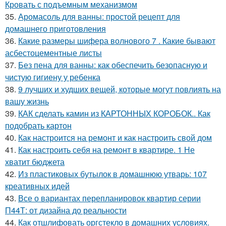
Кровать с подъемным механизмом
35.
Аромасоль для ванны: простой рецепт для
домашнего приготовления
36.
Какие размеры шифера волнового 7 . Какие бывают
асбестоцементные листы
37.
Без пена для ванны: как обеспечить безопасную и
чистую гигиену у ребенка
38.
9 лучших и худших вещей, которые могут повлиять на
вашу жизнь
39.
КАК сделать камин из КАРТОННЫХ КОРОБОК.. Как
подобрать картон
40.
Как настроится на ремонт и как настроить свой дом
41.
Как настроить себя на ремонт в квартире. 1 Не
хватит бюджета
42.
Из пластиковых бутылок в домашнюю утварь: 107
креативных идей
43.
Все о вариантах перепланировок квартир серии
П44Т: от дизайна до реальности
44.
Как отшлифовать оргстекло в домашних условиях.