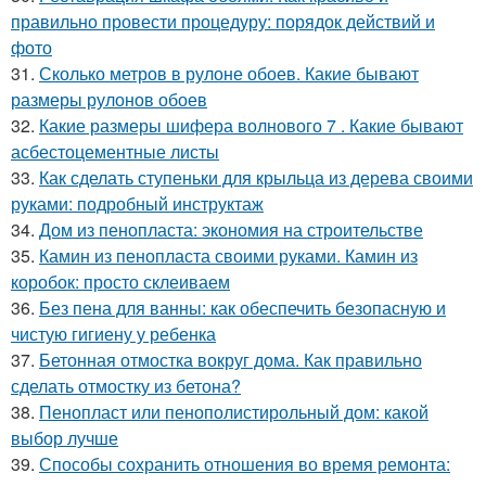
правильно провести процедуру: порядок действий и
фото
31.
Сколько метров в рулоне обоев. Какие бывают
размеры рулонов обоев
32.
Какие размеры шифера волнового 7 . Какие бывают
асбестоцементные листы
33.
Как сделать ступеньки для крыльца из дерева своими
руками: подробный инструктаж
34.
Дом из пенопласта: экономия на строительстве
35.
Камин из пенопласта своими руками. Камин из
коробок: просто склеиваем
36.
Без пена для ванны: как обеспечить безопасную и
чистую гигиену у ребенка
37.
Бетонная отмостка вокруг дома. Как правильно
сделать отмостку из бетона?
38.
Пенопласт или пенополистирольный дом: какой
выбор лучше
39.
Способы сохранить отношения во время ремонта: