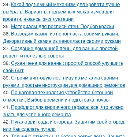
34.
Какой подъемный механизм для кровати лучше
выбрать. Варианты подъемных механизмов для
кровати, нюансы эксплуатации
35.
Материалы для росписи стен. Подбор краски
36.
Возводим камин из пенопласта своими руками.
Декоративный камин из пенопласта своими руками
37.
Создание домашней пены для ванны: простой
рецепт и полезные советы
38.
Сухая пена для ванны: простой способ улучшить
свой быт
39.
Строим винтовую лестницу из металла своими
руками: простые инструкции для домашних ремонтов
40.
Пошаговая технология устройства бетонной
отмостки.. Выбор времени и подготовка почвы
41.
Профлист для кирпичного гаража: все, что нужно
знать для успешного ремонта
42.
Пугало для сада и огорода. Защитим свой огород,
или Как сделать пугало
43.
Толщина отмостки из бетона вокруг дома. Защита