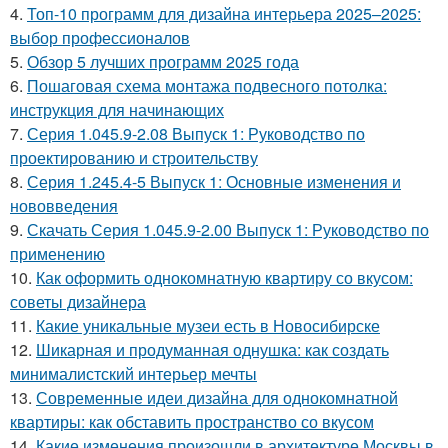
4.
Топ-10 программ для дизайна интерьера 2025–2025:
выбор профессионалов
5.
Обзор 5 лучших программ 2025 года
6.
Пошаговая схема монтажа подвесного потолка:
инструкция для начинающих
7.
Серия 1.045.9-2.08 Выпуск 1: Руководство по
проектированию и строительству
8.
Серия 1.245.4-5 Выпуск 1: Основные изменения и
нововведения
9.
Скачать Серия 1.045.9-2.00 Выпуск 1: Руководство по
применению
10.
Как оформить однокомнатную квартиру со вкусом:
советы дизайнера
11.
Какие уникальные музеи есть в Новосибирске
12.
Шикарная и продуманная однушка: как создать
минималистский интерьер мечты
13.
Современные идеи дизайна для однокомнатной
квартиры: как обставить пространство со вкусом
14.
Какие изменения произошли в архитектуре Москвы в