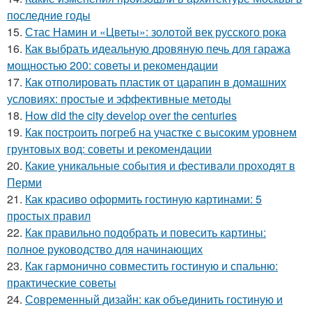
последние годы
15.
Стас Намин и «Цветы»: золотой век русского рока
16.
Как выбрать идеальную дровяную печь для гаража
мощностью 200: советы и рекомендации
17.
Как отполировать пластик от царапин в домашних
условиях: простые и эффективные методы
18.
How did the city develop over the centuries
19.
Как построить погреб на участке с высоким уровнем
грунтовых вод: советы и рекомендации
20.
Какие уникальные события и фестивали проходят в
Перми
21.
Как красиво оформить гостиную картинами: 5
простых правил
22.
Как правильно подобрать и повесить картины:
полное руководство для начинающих
23.
Как гармонично совместить гостиную и спальню:
практические советы
24.
Современный дизайн: как объединить гостиную и