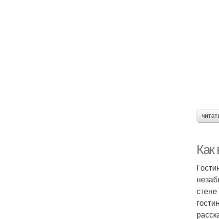
читат
Как
Гости
незаб
стене
гости
расск