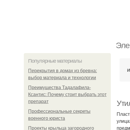
Эле
Популярные материалы
И
Перекрытия в домах из бревна:
выбор материала и технологии
Преимущества Тадалафила-
Ксантис: Почему стоит выбрать этот
препарат
Ути
Профессиональные секреты
Пласт
военного юриста
улица
предм
Проекты крыльца загородного