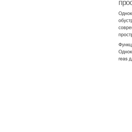
про
Однок
обуст
совре
прост
Функц
Однок
reas 