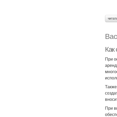
читат
Вас
Как
При о
аренд
много
испол
Также
созда
вноси
При в
обесп