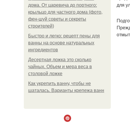
для у
дома. От царевича до портного:
крыльцо для частного дома (фото,
фен-шуй советы и секреты
Подго
строителей)
Прежд
отмыт
Быстро и легко: рецепт пены для
ванны на основе натуральных
ингредиентов
Десертная ложка это сколько
чайных. Объем и мера веса в
столовой ложке
Как укрепить ванну, чтобы не
шаталась. Варианты крепежа ванн