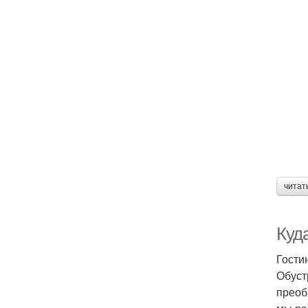
читат
Куда
Гости
Обуст
преоб