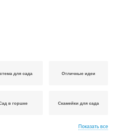
стема для сада
Отличные идеи
Сад в горшке
Скамейки для сада
Показать все
Озеленение в
Сад на участке