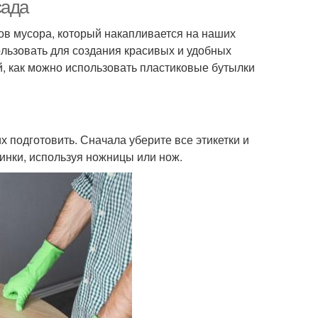
аленьком саду
сада
ов мусора, который накапливается на наших
ользовать для создания красивых и удобных
ад в квартире
Сад с пряностями
й, как можно использовать пластиковые бутылки
х подготовить. Сначала уберите все этикетки и
инки, используя ножницы или нож.