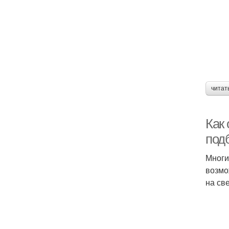
читат
Как
под
Многи
возмо
на св