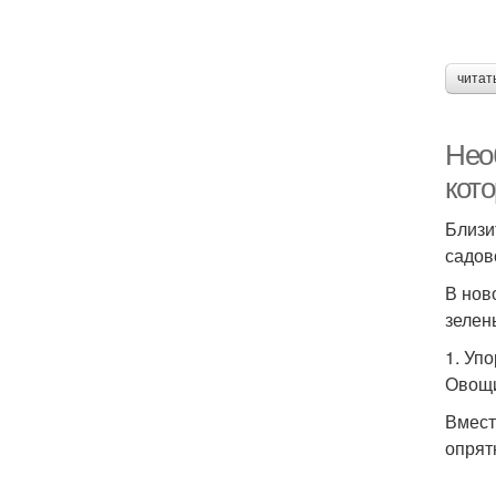
читат
Нео
кот
Близи
садов
В нов
зелен
1. Уп
Овощи
Вмест
опрят