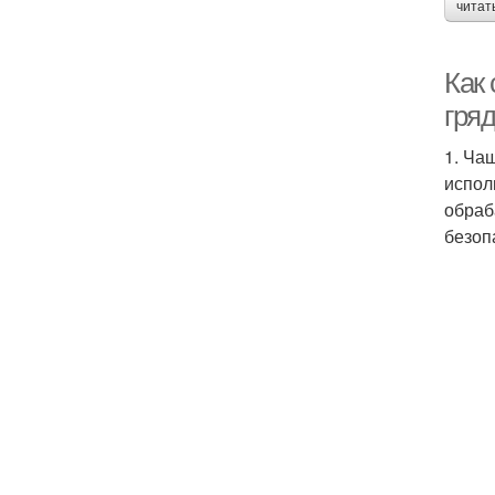
читат
Как
гряд
1. Ча
испол
обраб
безоп