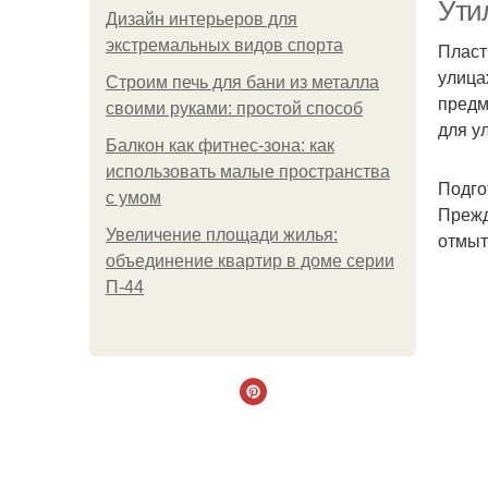
Ути
Дизайн интерьеров для
экстремальных видов спорта
Пласт
улица
Строим печь для бани из металла
Во
предм
своими руками: простой способ
для у
Балкон как фитнес-зона: как
использовать малые пространства
Подго
с умом
Прежд
Увеличение площади жилья:
отмыт
объединение квартир в доме серии
П-44