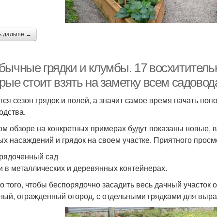
ь дальше →
бычные грядки и клумбы. 17 восхитительн
орые стоит взять на заметку всем садово
тся сезон грядок и полей, а значит самое время начать поп
одства.
ом обзоре на конкретных примерах будут показаны новые,
ых насаждений и грядок на своем участке. Приятного просм
орядоченный сад
 в металлических и деревянных контейнерах.
о того, чтобы беспорядочно засадить весь дачный участок 
ный, огражденный огород, с отдельными грядками для выр