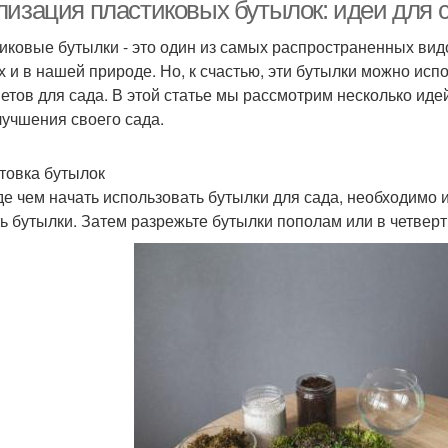
сада
м
лизация пластиковых бутылок: идеи для 
иковые бутылки - это один из самых распространенных вид
х и в нашей природе. Но, к счастью, эти бутылки можно исп
схитительные идеи
Вертикальный сад
С
етов для сада. В этой статье мы рассмотрим несколько иде
лучшения своего сада.
товка бутылок
Домашний сад
Вертикальные сады
е чем начать использовать бутылки для сада, необходимо и
ь бутылки. Затем разрежьте бутылки пополам или в четверт