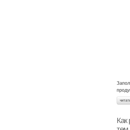
Запол
проду
читат
Как 
тем 