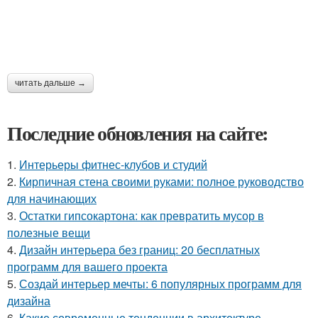
читать дальше →
Последние обновления на сайте:
1.
Интерьеры фитнес-клубов и студий
2.
Кирпичная стена своими руками: полное руководство
для начинающих
3.
Остатки гипсокартона: как превратить мусор в
полезные вещи
4.
Дизайн интерьера без границ: 20 бесплатных
программ для вашего проекта
5.
Создай интерьер мечты: 6 популярных программ для
дизайна
6.
Какие современные тенденции в архитектуре