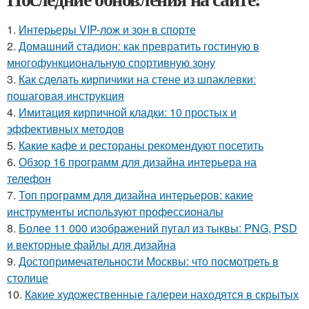
1.
Интерьеры VIP-лож и зон в спорте
2.
Домашний стадион: как превратить гостиную в
многофункциональную спортивную зону
3.
Как сделать кирпичики на стене из шпаклевки:
пошаговая инструкция
4.
Имитация кирпичной кладки: 10 простых и
эффективных методов
5.
Какие кафе и рестораны рекомендуют посетить
6.
Обзор 16 программ для дизайна интерьера на
телефон
7.
Топ программ для дизайна интерьеров: какие
инструменты используют профессионалы
8.
Более 11 000 изображений пугал из тыквы: PNG, PSD
и векторные файлы для дизайна
9.
Достопримечательности Москвы: что посмотреть в
столице
10.
Какие художественные галереи находятся в скрытых