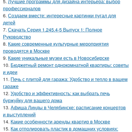
5.
Лучшие программы для дизайна интерьера: выбор
профессионалов
6.
Создаем вместе: интересные картинки пугал для
детей
7.
Скачать Серия 1.245.4-5 Выпуск 1: Полное
Руководство
8.
Какие современные культурные мероприятия
проводятся в Москве
9.
Какие уникальные музеи есть в Новосибирске
10.
Бюджетный ремонт однокомнатной квартиры: советы
и идеи
11.
Печь с плитой для гаража: Удобство и тепло в вашем
гараже
12.
Удобство и эффективность: как выбрать печь
буржуйку для вашего дома
13.
Афиша Линды в Челябинске: расписание концертов
и выступлений
14.
Какие особенности аренды квартир в Москве
15.
Как отполировать пластик в домашних условиях: