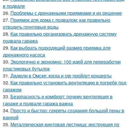
в подвале
26.
Проблемы с дренажными приямками и их решение
27.
Приямок для дома с подвалом: как правильно
отводить грунтовые воды
28.
Как правильно организовать дренажную систему
подвала гаража
29.
Как выбрать подходящий размер приямка для
дренажного насоса
30.
Экологично и экономно: 100 идей для переработки
пластиковых бутылок
31.
Дидюли в Омске: когда и где пройдут концерты
32.
Как правильно установить вентиляцию в погребе под
гаражом
33.
Безопасность и комфорт: почему вентиляция в
гараже и подвале гаража важна
34.
Просто и быстро: секреты создания большой пены в
ванной
35.
Металлическая винтовая лестница: инструкция по