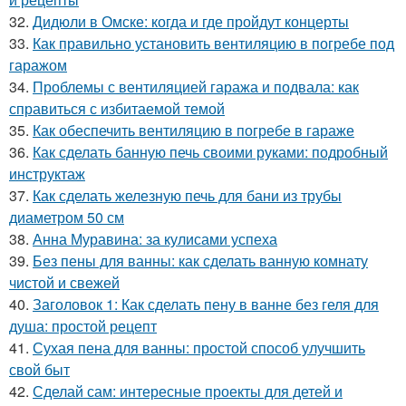
32.
Дидюли в Омске: когда и где пройдут концерты
33.
Как правильно установить вентиляцию в погребе под
гаражом
34.
Проблемы с вентиляцией гаража и подвала: как
справиться с избитаемой темой
35.
Как обеспечить вентиляцию в погребе в гараже
36.
Как сделать банную печь своими руками: подробный
инструктаж
37.
Как сделать железную печь для бани из трубы
диаметром 50 см
38.
Анна Муравина: за кулисами успеха
39.
Без пены для ванны: как сделать ванную комнату
чистой и свежей
40.
Заголовок 1: Как сделать пену в ванне без геля для
душа: простой рецепт
41.
Сухая пена для ванны: простой способ улучшить
свой быт
42.
Сделай сам: интересные проекты для детей и