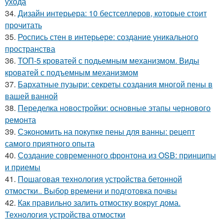
ухода
34.
Дизайн интерьера: 10 бестселлеров, которые стоит
прочитать
35.
Роспись стен в интерьере: создание уникального
пространства
36.
ТОП-5 кроватей с подьемным механизмом. Виды
кроватей с подъемным механизмом
37.
Бархатные пузыри: секреты создания многой пены в
вашей ванной
38.
Переделка новостройки: основные этапы чернового
ремонта
39.
Сэкономить на покупке пены для ванны: рецепт
самого приятного опыта
40.
Создание современного фронтона из OSB: принципы
и приемы
41.
Пошаговая технология устройства бетонной
отмостки.. Выбор времени и подготовка почвы
42.
Как правильно залить отмостку вокруг дома.
Технология устройства отмостки