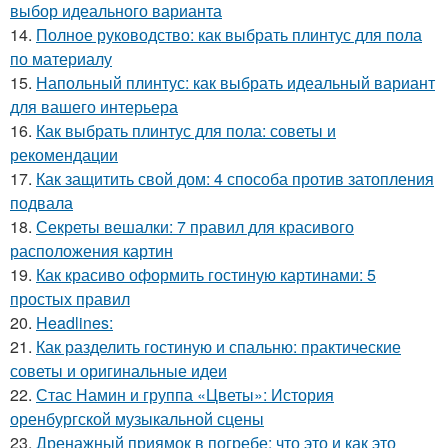
выбор идеального варианта
14.
Полное руководство: как выбрать плинтус для пола
по материалу
15.
Напольный плинтус: как выбрать идеальный вариант
для вашего интерьера
16.
Как выбрать плинтус для пола: советы и
рекомендации
17.
Как защитить свой дом: 4 способа против затопления
подвала
18.
Секреты вешалки: 7 правил для красивого
расположения картин
19.
Как красиво оформить гостиную картинами: 5
простых правил
20.
Headlines:
21.
Как разделить гостиную и спальню: практические
советы и оригинальные идеи
22.
Стас Намин и группа «Цветы»: История
оренбургской музыкальной сцены
23.
Дренажный приямок в погребе: что это и как это