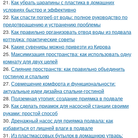
21.
Как убрать царапины с пластика в домашних
условиях быстро и эффективно
22.
Как спасти погреб от воды: полное руководство по
предотвращению и устранению проблемы
23.
Как правильно организовать отвод воды из подвала
коттеджа: практические советы
24.
Какие сувениры можно привезти из Кирова
25.
Максимизация пространства: как использовать одну
комнату для двух целей
26.
Слияние пространств: как правильно объединить
гостиную и спальню
27.
Совмещение комфорта и функциональности:
актуальные идеи дизайна спальни-гостиной
28.
Подземная утопия: создание приямка в подвале
29.
Как сделать приамок для насосной станции своими
руками: простой способ
30.
Дренажный насос для приямка подвала: как
избавиться от лишней влаги в подвале
31.
Из пластмассовых бутылок в домашнюю утварь: