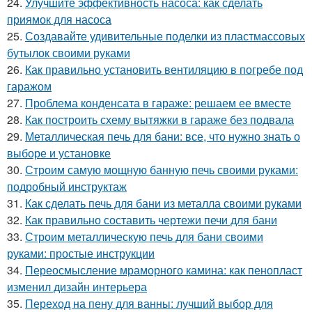
24.
Улучшите эффективность насоса: как сделать
приямок для насоса
25.
Создавайте удивительные поделки из пластмассовых
бутылок своими руками
26.
Как правильно установить вентиляцию в погребе под
гаражом
27.
Проблема конденсата в гараже: решаем ее вместе
28.
Как построить схему вытяжки в гараже без подвала
29.
Металлическая печь для бани: все, что нужно знать о
выборе и установке
30.
Строим самую мощную банную печь своими руками:
подробный инструктаж
31.
Как сделать печь для бани из металла своими руками
32.
Как правильно составить чертежи печи для бани
33.
Строим металлическую печь для бани своими
руками: простые инструкции
34.
Переосмысление мраморного камина: как пенопласт
изменил дизайн интерьера
35.
Переход на пену для ванны: лучший выбор для