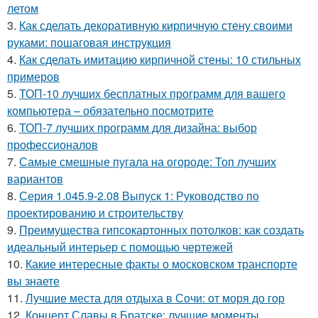
летом
3.
Как сделать декоративную кирпичную стену своими
руками: пошаговая инструкция
4.
Как сделать имитацию кирпичной стены: 10 стильных
примеров
5.
ТОП-10 лучших бесплатных программ для вашего
компьютера – обязательно посмотрите
6.
ТОП-7 лучших программ для дизайна: выбор
профессионалов
7.
Самые смешные пугала на огороде: Топ лучших
вариантов
8.
Серия 1.045.9-2.08 Выпуск 1: Руководство по
проектированию и строительству
9.
Преимущества гипсокартонных потолков: как создать
идеальный интерьер с помощью чертежей
10.
Какие интересные факты о московском транспорте
вы знаете
11.
Лучшие места для отдыха в Сочи: от моря до гор
12.
Концерт Славы в Братске: лучшие моменты