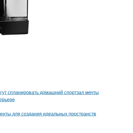
гут спланировать домашний спортзал мечты
ерьере
енты для создания идеальных пространств