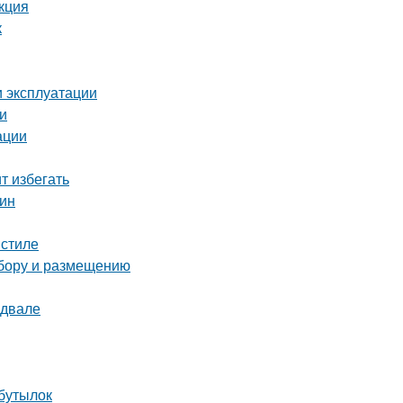
кция
к
и эксплуатации
и
ации
т избегать
тин
 стиле
ыбору и размещению
одвале
 бутылок