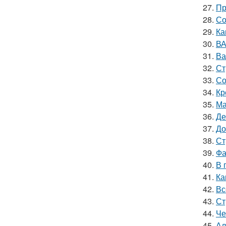
27.
Пр
28.
Со
29.
Ка
30.
ВА
31.
Ва
32.
Ст
33.
Со
34.
Кр
35.
Ма
36.
Де
37.
До
38.
Ст
39.
Фа
40.
В 
41.
Ка
42.
Вс
43.
Ст
44.
Че
45.
Ал