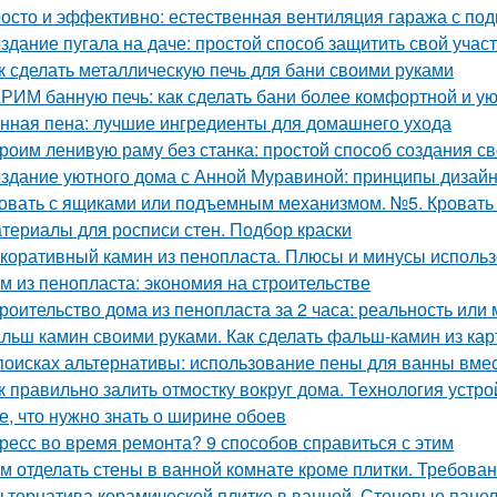
осто и эффективно: естественная вентиляция гаража с по
здание пугала на даче: простой способ защитить свой учас
к сделать металлическую печь для бани своими руками
РИМ банную печь: как сделать бани более комфортной и у
нная пена: лучшие ингредиенты для домашнего ухода
роим ленивую раму без станка: простой способ создания с
здание уютного дома с Анной Муравиной: принципы дизай
овать с ящиками или подъемным механизмом. №5. Кроват
териалы для росписи стен. Подбор краски
коративный камин из пенопласта. Плюсы и минусы использ
м из пенопласта: экономия на строительстве
роительство дома из пенопласта за 2 часа: реальность или
льш камин своими руками. Как сделать фальш-камин из кар
поисках альтернативы: использование пены для ванны вмес
к правильно залить отмостку вокруг дома. Технология устро
е, что нужно знать о ширине обоев
ресс во время ремонта? 9 способов справиться с этим
м отделать стены в ванной комнате кроме плитки. Требова
ьтернатива керамической плитке в ванной. Стеновые пане