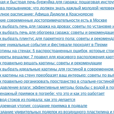
кая и быстрая печь-буржуйка для гаража: пошаговая инстру
ва призывников: что должен знать каждый молодой челове
лное расписание: Афиша Дидюли в Красноярске
кие современные достопримечательности есть в Москве
к выбрать печь для гаража на дровах: советы по установке 
к выбрать печь для обогрева гаража: советы и рекомендаци
к выбрать плинтус для паркетного пола: советы и рекоменд
кие уникальные события и фестивали проходят в Перми
ртины на стенах: 5 распространенных ошибок, которые стои
креты вешалки: 7 правил для красивого расположения кар
к правильно вешать картины: советы и рекомендации
к выбрать идеальные картины для гостиной в современном
к картины на стену преобразят ваш интерьер: советы по в
к правильно организовать пространство в спальне-гостиной
давление влаги: эффективные методы борьбы с водой в п
енажный приямок в погребе: что это и как это работает
вод стоков из подвала: как это делается
дземная утопия: создание приямка в подвале
здание удивительных поделок из воздушного пластилина и