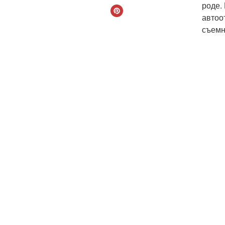
роде.
автоо
съемн