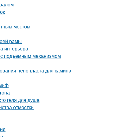
двалом
ток
ютным местом
воей рамы
на интерьера
ь с подъемным механизмом
ования пенопласта для камина
 миф
тона
то геля для душа
йства отмостки
ния
ли