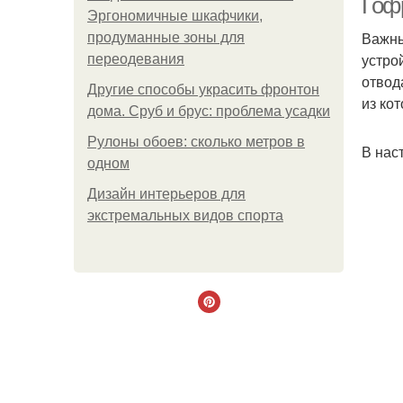
Гоф
Эргономичные шкафчики,
Важны
продуманные зоны для
устро
переодевания
отвод
Другие способы украсить фронтон
из ко
дома. Сруб и брус: проблема усадки
Рулоны обоев: сколько метров в
В нас
одном
Дизайн интерьеров для
экстремальных видов спорта