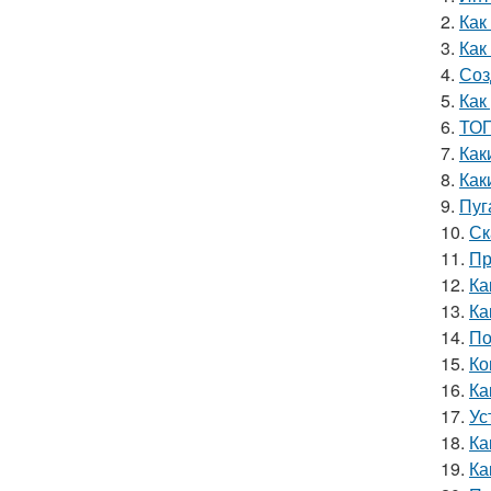
2.
Как
3.
Как
4.
Соз
5.
Как
6.
ТОП
7.
Как
8.
Как
9.
Пуг
10.
Ск
11.
Пр
12.
Ка
13.
Ка
14.
По
15.
Ко
16.
Ка
17.
Ус
18.
Ка
19.
Ка