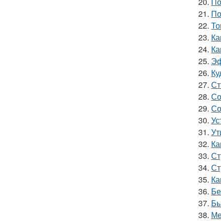
20.
По
21.
По
22.
То
23.
Ка
24.
Ка
25.
Эф
26.
Ку
27.
Ст
28.
Со
29.
Со
30.
Ус
31.
Ут
32.
Ка
33.
Ст
34.
Ст
35.
Ка
36.
Бе
37.
Бы
38.
Ме