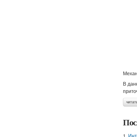
Механ
В дан
приточ
читат
Пос
1.
Инт