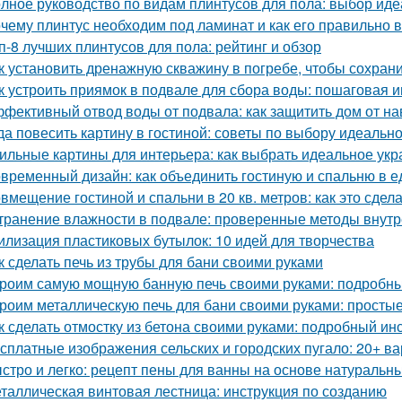
лное руководство по видам плинтусов для пола: выбор иде
чему плинтус необходим под ламинат и как его правильно 
п-8 лучших плинтусов для пола: рейтинг и обзор
к установить дренажную скважину в погребе, чтобы сохрани
к устроить приямок в подвале для сбора воды: пошаговая 
фективный отвод воды от подвала: как защитить дом от н
да повесить картину в гостиной: советы по выбору идеальн
ильные картины для интерьера: как выбрать идеальное ук
временный дизайн: как объединить гостиную и спальню в 
вмещение гостиной и спальни в 20 кв. метров: как это сдел
транение влажности в подвале: проверенные методы внут
илизация пластиковых бутылок: 10 идей для творчества
к сделать печь из трубы для бани своими руками
роим самую мощную банную печь своими руками: подробны
роим металлическую печь для бани своими руками: простые
к сделать отмостку из бетона своими руками: подробный ин
сплатные изображения сельских и городских пугало: 20+ в
стро и легко: рецепт пены для ванны на основе натуральн
таллическая винтовая лестница: инструкция по созданию