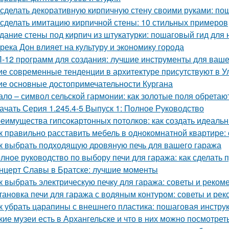
 сделать декоративную кирпичную стену своими руками: по
 сделать имитацию кирпичной стены: 10 стильных примеров
дание стены под кирпич из штукатурки: пошаговый гид для
 река Дон влияет на культуру и экономику города
-12 программ для создания: лучшие инструменты для ваше
ие современные тенденции в архитектуре присутствуют в У
ие основные достопримечательности Кургана
ало – символ сельской гармонии: как золотые поля обретаю
ачать Серия 1.245.4-5 Выпуск 1: Полное Руководство
еимущества гипсокартонных потолков: как создать идеаль
к правильно расставить мебель в однокомнатной квартире:
к выбрать подходящую дровяную печь для вашего гаража
лное руководство по выбору печи для гаража: как сделать
нцерт Славы в Братске: лучшие моменты
к выбрать электрическую печку для гаража: советы и реком
тановка печи для гаража с водяным контуром: советы и ре
к убрать царапины с внешнего пластика: пошаговая инстру
кие музеи есть в Архангельске и что в них можно посмотрет