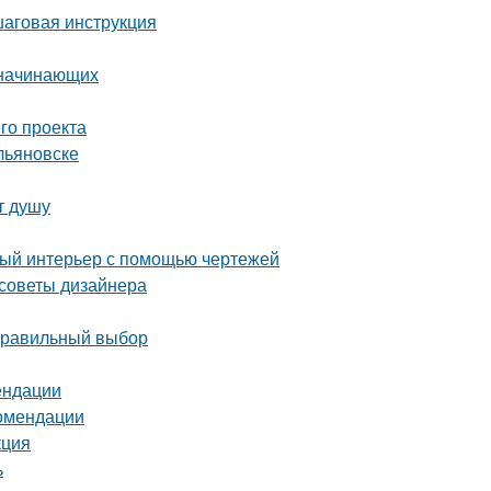
шаговая инструкция
 начинающих
го проекта
льяновске
т душу
ный интерьер с помощью чертежей
 советы дизайнера
 правильный выбор
ендации
комендации
кция
ь