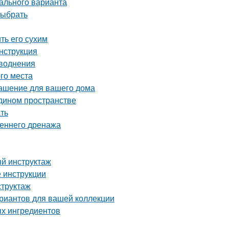
ального варианта
выбрать
ть его сухим
инструкция
аводнения
ого места
рашение для вашего дома
едином пространстве
ать
реннего дренажа
й инструктаж
 инструкции
структаж
ариантов для вашей коллекции
ых ингредиентов