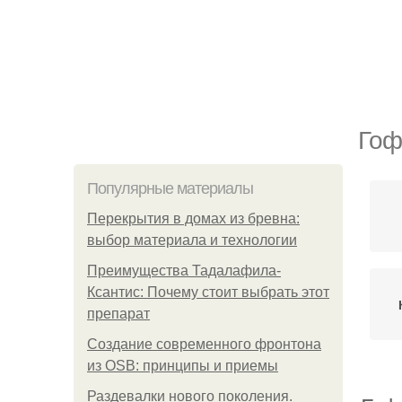
Гоф
Популярные материалы
Перекрытия в домах из бревна:
выбор материала и технологии
Преимущества Тадалафила-
Ксантис: Почему стоит выбрать этот
препарат
Создание современного фронтона
из OSB: принципы и приемы
Раздевалки нового поколения.