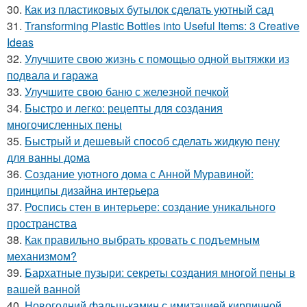
30.
Как из пластиковых бутылок сделать уютный сад
31.
Transforming Plastic Bottles into Useful Items: 3 Creative
Ideas
32.
Улучшите свою жизнь с помощью одной вытяжки из
подвала и гаража
33.
Улучшите свою баню с железной печкой
34.
Быстро и легко: рецепты для создания
многочисленных пены
35.
Быстрый и дешевый способ сделать жидкую пену
для ванны дома
36.
Создание уютного дома с Анной Муравиной:
принципы дизайна интерьера
37.
Роспись стен в интерьере: создание уникального
пространства
38.
Как правильно выбрать кровать с подъемным
механизмом?
39.
Бархатные пузыри: секреты создания многой пены в
вашей ванной
40.
Новогодний фальш-камин с имитацией кирпичной