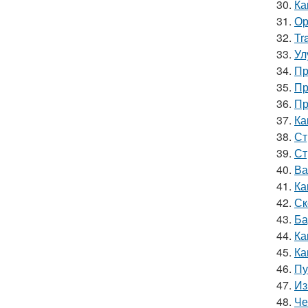
30.
Ка
31.
Ор
32.
Tr
33.
Ул
34.
Пр
35.
Пр
36.
Пр
37.
Ка
38.
Ст
39.
Ст
40.
Ва
41.
Ка
42.
Ск
43.
Ба
44.
Ка
45.
Ка
46.
Пу
47.
Из
48.
Че