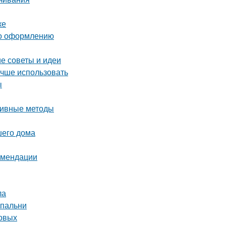
ке
 по оформлению
е советы и идеи
учше использовать
ы
ктивные методы
шего дома
комендации
ла
спальни
товых