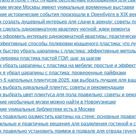
кие музеи Москвы имеют уникальные временные выставки
кие исторические события произошли в Оренбурге в XIX ве
к создать душевный интерьер для сдачи в аренду: советы
к сделать однокомнатную квартиру уютной: идеи ремонта
к оформить интерьер однокомнатной квартиры: практически
фективные способы полировки крашеного пластика: что л
к быстро убрать царапины с пластика: эффективные метод
лировка пластика пастой ГОИ: шаг за шагом
к убрать царапины с пластика на мебели: простые и эффе
к я убрал царапины с пластика: проверенные лайфхаки
п-5 напольных плинтусов 2025: как выбрать лучшие для ва
к выбрать идеальный плинтус: советы и рекомендации
к выбрать цвет плинтуса для пола правильно: советы и ре
кие необычные музеи можно найти в Новокузнецке
кие уникальные библиотеки есть в Москве
к правильно разместить картины на стене: основные прави
ильные и практичные решения для разделения гостиной и 
к правильно установить примок в подвале для отвода грун