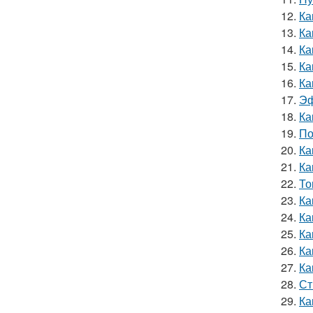
12.
Ка
13.
Ка
14.
Ка
15.
Ка
16.
Ка
17.
Эф
18.
Ка
19.
По
20.
Ка
21.
Ка
22.
То
23.
Ка
24.
Ка
25.
Ка
26.
Ка
27.
Ка
28.
Ст
29.
Ка