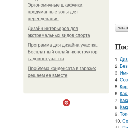
Эргономичные шкафчики,
продуманные зоны для
переодевания
читат
Дизайн интерьеров для
экстремальных видов спорта
Пос
Программа для дизайна участка.
Бесплатный онлайн-конструктор
1.
Диз
садового участка
2.
Без
Проблема конденсата в гараже:
3.
Ими
решаем ее вместе
4.
Соз
5.
Кир
6.
Как
7.
Как
8.
Как
9.
Топ
10.
Се
11.
Пу