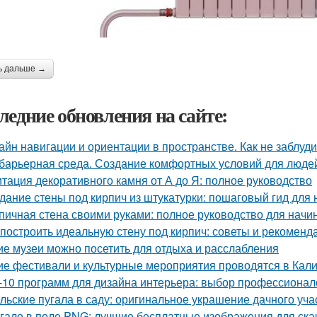
ь дальше →
ледние обновления на сайте:
айн навигации и ориентации в пространстве. Как не заблуд
барьерная среда. Создание комфортных условий для люде
тация декоративного камня от А до Я: полное руководство
дание стены под кирпич из штукатурки: пошаговый гид для
пичная стена своими руками: полное руководство для нач
 построить идеальную стену под кирпич: советы и рекоменд
ие музеи можно посетить для отдыха и расслабления
ие фестивали и культурные мероприятия проводятся в Кал
-10 программ для дизайна интерьера: выбор профессионал
льские пугала в саду: оригинальное украшение дачного уча
гало в поле PNG: лучшие бесплатные изображения для ск