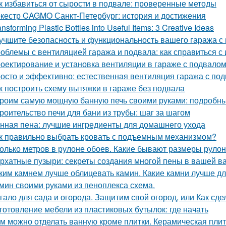
к избавиться от сырости в подвале: проверенные методы
кестр CAGMO Санкт-Петербург: история и достижения
ansforming Plastic Bottles into Useful Items: 3 Creative Ideas
учшите безопасность и функциональность вашего гаража с
облемы с вентиляцией гаража и подвала: как справиться с
оектирование и установка вентиляции в гараже с подвало
осто и эффективно: естественная вентиляция гаража с по
к построить схему вытяжки в гараже без подвала
роим самую мощную банную печь своими руками: подробны
роительство печи для бани из трубы: шаг за шагом
нная пена: лучшие ингредиенты для домашнего ухода
к правильно выбрать кровать с подъемным механизмом?
олько метров в рулоне обоев. Какие бывают размеры руло
рхатные пузыри: секреты создания многой пены в вашей в
ким камнем лучше облицевать камин. Какие камни лучше д
мин своими руками из пеноплекса схема.
гало для сада и огорода. Защитим свой огород, или Как сде
готовление мебели из пластиковых бутылок: где начать
м можно отделать ванную кроме плитки. Керамическая пли