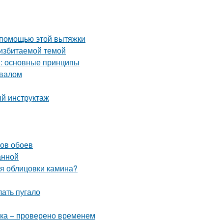
 помощью этой вытяжки
 избитаемой темой
м: основные принципы
двалом
й инструктаж
нов обоев
анной
ля облицовки камина?
лать пугало
тка – проверено временем