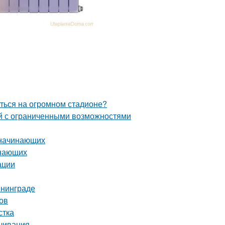
иться на огромном стадионе?
й с ограниченными возможностями
 начинающих
инающих
ации
ининграде
ов
стка
ачивания