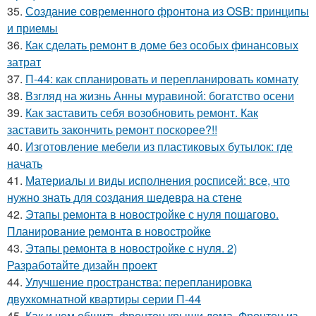
35.
Создание современного фронтона из OSB: принципы
и приемы
36.
Как сделать ремонт в доме без особых финансовых
затрат
37.
П-44: как спланировать и перепланировать комнату
38.
Взгляд на жизнь Анны муравиной: богатство осени
39.
Как заставить себя возобновить ремонт. Как
заставить закончить ремонт поскорее?!!
40.
Изготовление мебели из пластиковых бутылок: где
начать
41.
Материалы и виды исполнения росписей: все, что
нужно знать для создания шедевра на стене
42.
Этапы ремонта в новостройке с нуля пошагово.
Планирование ремонта в новостройке
43.
Этапы ремонта в новостройке с нуля. 2)
Разработайте дизайн проект
44.
Улучшение пространства: перепланировка
двухкомнатной квартиры серии П-44
45.
Как и чем обшить фронтон крыши дома. Фронтон из