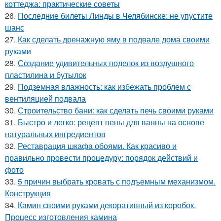
коттеджа: практические советы
26.
Последние билеты Линды в Челябинске: не упустите
шанс
27.
Как сделать дренажную яму в подвале дома своими
руками
28.
Создание удивительных поделок из воздушного
пластилина и бутылок
29.
Подземная влажность: как избежать проблем с
вентиляцией подвала
30.
Строительство бани: как сделать печь своими руками
31.
Быстро и легко: рецепт пены для ванны на основе
натуральных ингредиентов
32.
Реставрация шкафа обоями. Как красиво и
правильно провести процедуру: порядок действий и
фото
33.
5 причин выбрать кровать с подъемным механизмом.
Конструкция
34.
Камин своими руками декоративный из коробок.
Процесс изготовления камина