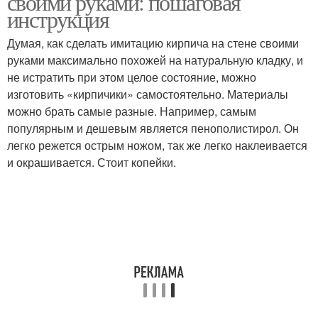
своими руками: пошаговая
инструкция
Думая, как сделать имитацию кирпича на стене своими
Штукатурка под
руками максимально похожей на натуральную кладку, и
Штукатурка под кирпич
кирпичную кладку
не истратить при этом целое состояние, можно
изготовить «кирпичики» самостоятельно. Материалы
можно брать самые разные. Например, самым
популярным и дешевым является пенополистирол. Он
Отделки под кирпич
Стены под кирпич
легко режется острым ножом, так же легко наклеивается
и окрашивается. Стоит копейки.
Гипсовая штукатурка
Перлитовая штукатурка
Мастер-класс по
декоративной
Текстуры под кирпич
штукатурке