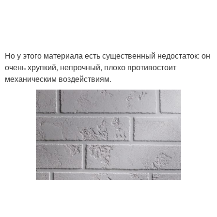
Декоративная
Штукатурки для
штукатурка
прочности
Но у этого материала есть существенный недостаток: он
очень хрупкий, непрочный, плохо противостоит
механическим воздействиям.
Инструкция из
Штукатурка на улице
штукатурки
Руки из штукатурки
Стены из штукатурки
Штукатурки для
Стен под белый кирпич
кирпичной стены