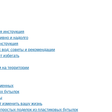
ая инструкция
тивно и надолго
инструкция
х вод: советы и рекомендации
т избегать
м на территории
еменных
ых бутылок
ты
т изменить вашу жизнь
простых поделок из пластиковых бутылок