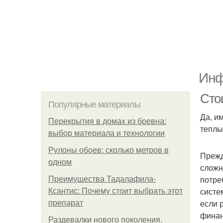
Инф
Сто
Популярные материалы
Да, и
Перекрытия в домах из бревна:
теплы
выбор материала и технологии
Рулоны обоев: сколько метров в
Прежд
одном
сложн
потре
Преимущества Тадалафила-
систе
Ксантис: Почему стоит выбрать этот
если 
препарат
финан
Раздевалки нового поколения.