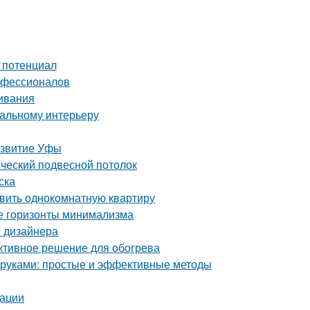
й потенциал
рофессионалов
ивания
еальному интерьеру
азвитие Уфы
ический подвесной потолок
ска
авить однокомнатную квартиру
ые горизонты минимализма
ы дизайнера
ективное решение для обогрева
и руками: простые и эффективные методы
дации