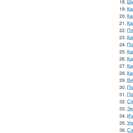
18.
Ши
19.
Ка
20.
Ка
21.
Ка
22.
Пл
23.
Ка
24.
По
25.
Ка
26.
Ка
27.
Ка
28.
Ка
29.
Ве
30.
По
31.
Пр
32.
Сп
33.
Эк
34.
Из
35.
Уд
36.
Сэ