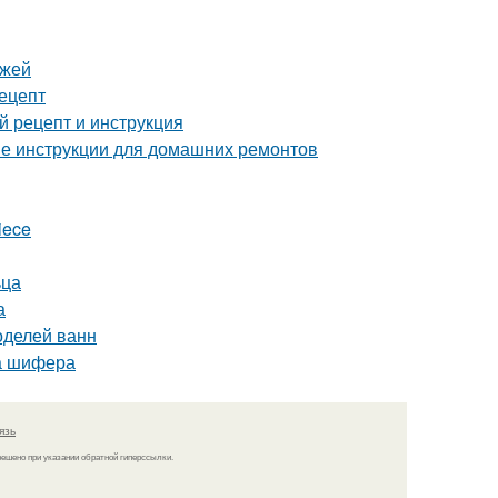
ежей
рецепт
 рецепт и инструкция
ые инструкции для домашних ремонтов
iece
ьца
а
оделей ванн
а шифера
язь
решено при указании обратной гиперссылки.