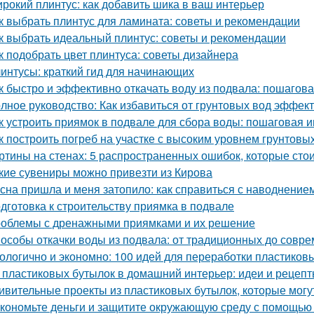
рокий плинтус: как добавить шика в ваш интерьер
к выбрать плинтус для ламината: советы и рекомендации
к выбрать идеальный плинтус: советы и рекомендации
к подобрать цвет плинтуса: советы дизайнера
интусы: краткий гид для начинающих
к быстро и эффективно откачать воду из подвала: пошагов
лное руководство: Как избавиться от грунтовых вод эффек
к устроить приямок в подвале для сбора воды: пошаговая 
к построить погреб на участке с высоким уровнем грунтовы
ртины на стенах: 5 распространенных ошибок, которые стои
кие сувениры можно привезти из Кирова
сна пришла и меня затопило: как справиться с наводнение
дготовка к строительству приямка в подвале
облемы с дренажными приямками и их решение
особы откачки воды из подвала: от традиционных до совр
ологично и экономно: 100 идей для переработки пластиков
 пластиковых бутылок в домашний интерьер: идеи и рецеп
ивительные проекты из пластиковых бутылок, которые могу
кономьте деньги и защитите окружающую среду с помощью 