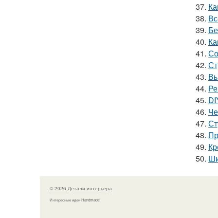
37.
Ка
38.
Вс
39.
Бе
40.
Ка
41.
Со
42.
Ст
43.
Вы
44.
Ре
45.
DI
46.
Че
47.
Ст
48.
Пр
49.
Кр
50.
Ши
© 2026 Детали интерьера
Интересные идеи Handmade!