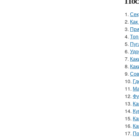
Пос
1.
Сек
2.
Как
3.
При
4.
Топ
5.
Пуг
6.
Удо
7.
Как
8.
Как
9.
Сов
10.
Гд
11.
Ма
12.
Фу
13.
Ка
14.
Ку
15.
Ка
16.
Ка
17.
По