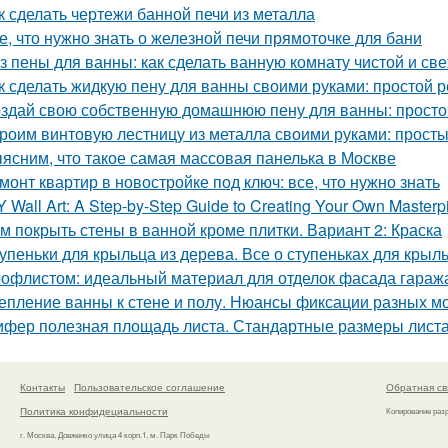
к сделать чертежи банной печи из металла
е, что нужно знать о железной печи прямоточке для бани
з пены для ванны: как сделать ванную комнату чистой и св
к сделать жидкую пену для ванны своими руками: простой 
здай свою собственную домашнюю пену для ванны: простой
роим винтовую лестницу из металла своими руками: прост
ясним, что такое самая массовая панелька в Москве
монт квартир в новостройке под ключ: все, что нужно знать
Y Wall Art: A Step-by-Step Guide to Creating Your Own Masterp
м покрыть стены в ванной кроме плитки. Вариант 2: Краска
упеньки для крыльца из дерева. Все о ступеньках для крыл
офлистом: идеальный материал для отделок фасада гараж
епление ванны к стене и полу. Нюансы фиксации разных м
фер полезная площадь листа. Стандартные размеры лист
Контакты
Пользовательское соглашение
Обратная св
Политика конфидециальности
Копирование раз
г. Москва, Довженко улица 4 корп.1, м. Парк Победы