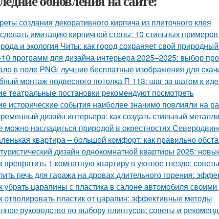
ледние обновления на сайте:
реты создания декоративного кирпича из плиточного клея
 сделать имитацию кирпичной стены: 10 стильных примеров
рода и экология Читы: как город сохраняет свой природны
-10 программ для дизайна интерьера 2025–2025: выбор п
ало в поле PNG: лучшие бесплатные изображения для скач
бный монтаж подвесного потолка П 113: шаг за шагом к ид
ие театральные постановки рекомендуют посмотреть
ие исторические события наиболее значимо повлияли на р
ременный дизайн интерьера: как создать стильный металл
е можно насладиться природой в окрестностях Северодвин
ленькая квартира – большой комфорт: как правильно обст
туристический дизайн однокомнатной квартиры 2025: нов
к превратить 1-комнатную квартиру в уютное гнездо: совет
пить печь для гаража на дровах длительного горения: эфф
к убрать царапины с пластика в салоне автомобиля своим
к отполировать пластик от царапин: эффективные методы
лное руководство по выбору плинтусов: советы и рекомен