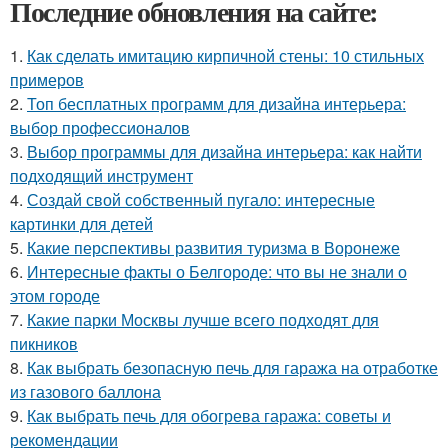
Последние обновления на сайте:
1.
Как сделать имитацию кирпичной стены: 10 стильных
примеров
2.
Топ бесплатных программ для дизайна интерьера:
выбор профессионалов
3.
Выбор программы для дизайна интерьера: как найти
подходящий инструмент
4.
Создай свой собственный пугало: интересные
картинки для детей
5.
Какие перспективы развития туризма в Воронеже
6.
Интересные факты о Белгороде: что вы не знали о
этом городе
7.
Какие парки Москвы лучше всего подходят для
пикников
8.
Как выбрать безопасную печь для гаража на отработке
из газового баллона
9.
Как выбрать печь для обогрева гаража: советы и
рекомендации