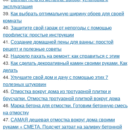
эксплуатация
39.
Как выбрать оптимальную ширину обоев для своей
комнаты
40.
Защитите свой гараж от непогоды с помощью
профлиста: простые инструкции
41.
Создание домашней пены для ванны: простой
рецепт и полезные советы
42.
Надоело пахать на ремонт: как справиться с этим
43.
Как сделать декоративный камин своими руками. Как
делать
44.
Улучшите свой дом и дачу с помощью этих 7
полезных штуковин
45.
Отмостка вокруг дома из тротуарной плитки и
брусчатки. Отмостка тротуарной плиткой вокруг дома
46.
Марка бетона для отмостки. Готовим бетонную смесь
на отмостку
47.
САМАЯ дешевая отмостка вокруг дома своими
руками + СМЕТА. Подсчет затрат на заливку бетонной