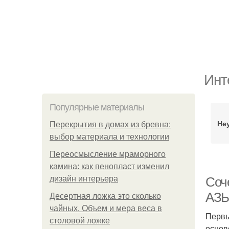
Инт
Популярные материалы
Не
Перекрытия в домах из бревна:
выбор материала и технологии
Переосмысление мраморного
камина: как пенопласт изменил
дизайн интерьера
Соч
АЗ
Десертная ложка это сколько
чайных. Объем и мера веса в
Первы
столовой ложке
основ