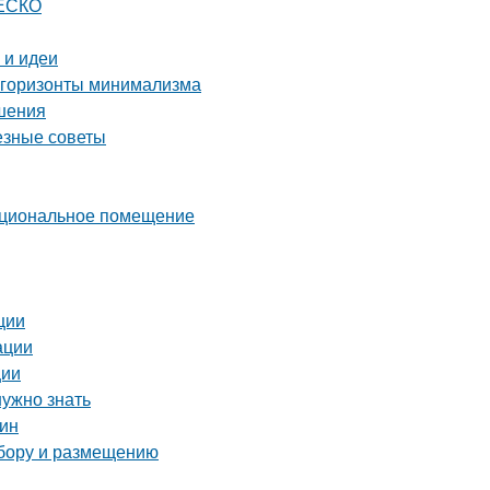
НЕСКО
 и идеи
 горизонты минимализма
ешения
езные советы
нкциональное помещение
ции
ации
ции
нужно знать
тин
ыбору и размещению