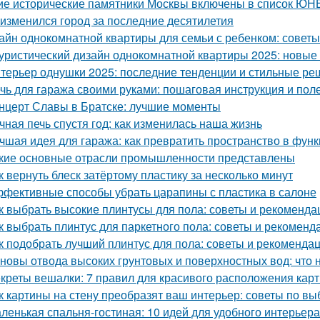
ие исторические памятники Москвы включены в список Ю
 изменился город за последние десятилетия
айн однокомнатной квартиры для семьи с ребенком: советы
уристический дизайн однокомнатной квартиры 2025: новые
терьер однушки 2025: последние тенденции и стильные р
чь для гаража своими руками: пошаговая инструкция и пол
нцерт Славы в Братске: лучшие моменты
чная печь спустя год: как изменилась наша жизнь
чшая идея для гаража: как превратить пространство в фу
кие основные отрасли промышленности представлены
к вернуть блеск затёртому пластику за несколько минут
фективные способы убрать царапины с пластика в салоне
к выбрать высокие плинтусы для пола: советы и рекоменда
к выбрать плинтус для паркетного пола: советы и рекоменд
к подобрать лучший плинтус для пола: советы и рекоменда
новы отвода высоких грунтовых и поверхностных вод: что 
креты вешалки: 7 правил для красивого расположения кар
к картины на стену преобразят ваш интерьер: советы по в
ленькая спальня-гостиная: 10 идей для удобного интерьера