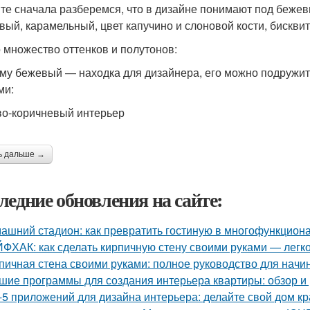
те сначала разберемся, что в дизайне понимают под беже
вый, карамельный, цвет капучино и слоновой кости, бискви
о множество оттенков и полутонов:
му бежевый — находка для дизайнера, его можно подружить
ами:
о-коричневый интерьер
ь дальше →
ледние обновления на сайте:
ашний стадион: как превратить гостиную в многофункцион
ФХАК: как сделать кирпичную стену своими руками — легко
пичная стена своими руками: полное руководство для нач
шие программы для создания интерьера квартиры: обзор и 
-5 приложений для дизайна интерьера: делайте свой дом к