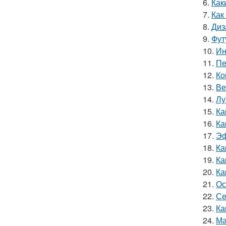
6.
Как
7.
Как
8.
Диз
9.
Фут
10.
Ин
11.
Пе
12.
Ко
13.
Ве
14.
Лу
15.
Ка
16.
Ка
17.
Эф
18.
Ка
19.
Ка
20.
Ка
21.
Ос
22.
Се
23.
Ка
24.
Ма