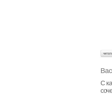
читат
Вас
С к
соч