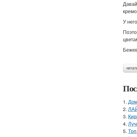
Давай
кремо
У нег
Поэто
цвет
Бежев
читат
Пос
1.
Дом
2.
ЛАЙ
3.
Кир
4.
Луч
5.
Топ