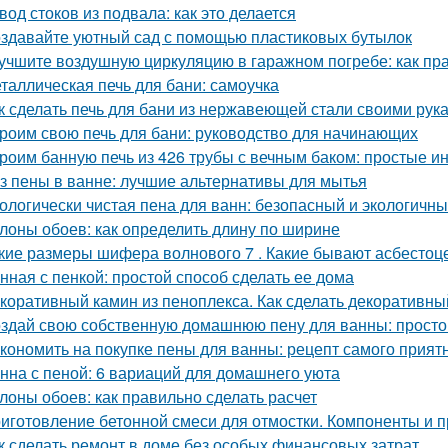
вод стоков из подвала: как это делается
здавайте уютный сад с помощью пластиковых бутылок
учшите воздушную циркуляцию в гаражном погребе: как пр
таллическая печь для бани: самоучка
к сделать печь для бани из нержавеющей стали своими рук
роим свою печь для бани: руководство для начинающих
роим банную печь из 426 трубы с вечным баком: простые и
з пены в ванне: лучшие альтернативы для мытья
ологически чистая пена для ванн: безопасный и экологичн
лоны обоев: как определить длину по ширине
кие размеры шифера волнового 7 . Какие бывают асбесто
нная с пенкой: простой способ сделать ее дома
коративный камин из пеноплекса. Как сделать декоративны
здай свою собственную домашнюю пену для ванны: простой
кономить на покупке пены для ванны: рецепт самого прият
нна с пеной: 6 вариаций для домашнего уюта
лоны обоев: как правильно сделать расчет
иготовление бетонной смеси для отмостки. Компоненты и 
к сделать ремонт в доме без особых финансовых затрат