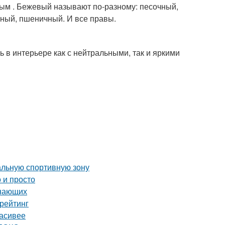
вым . Бежевый называют по-разному: песочный,
тный, пшеничный. И все правы.
 в интерьере как с нейтральными, так и яркими
альную спортивную зону
 и просто
инающих
рейтинг
расивее