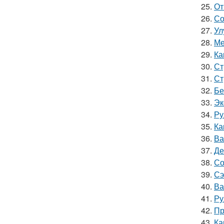
25.
От
26.
Со
27.
Ул
28.
Ме
29.
Ка
30.
Ст
31.
Ст
32.
Бе
33.
Эк
34.
Ру
35.
Ка
36.
Ва
37.
Де
38.
Со
39.
Сэ
40.
Ва
41.
Ру
42.
Пр
43.
Ка